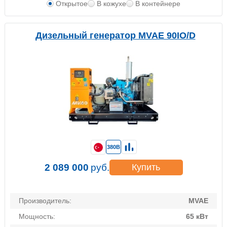
Открытое
В кожухе
В контейнере
Дизельный генератор MVAE 90IO/D
380В
2 089 000
руб.
Купить
Производитель:
MVAE
Мощность:
65 кВт