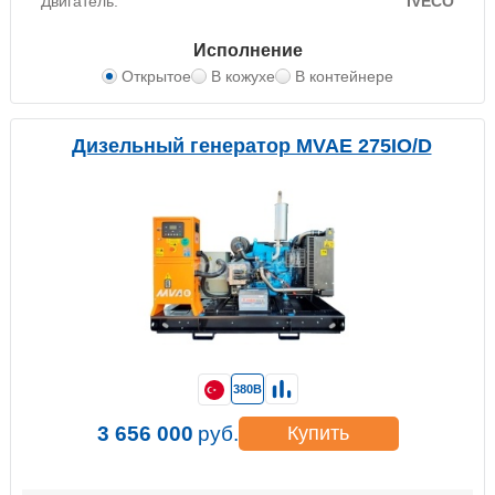
Двигатель:
IVECO
Исполнение
Открытое
В кожухе
В контейнере
Дизельный генератор MVAE 275IO/D
380В
3 656 000
руб.
Купить