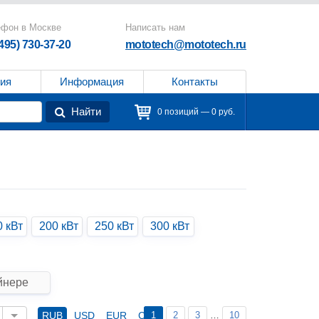
ефон в Москве
Написать нам
(495) 730-37-20
mototech@mototech.ru
ия
Информация
Контакты
Найти
0 позиций — 0 руб.
0 кВт
200 кВт
250 кВт
300 кВт
йнере
1
2
3
…
10
RUB
USD
EUR
CNY