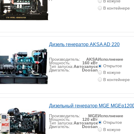
В кожухе
В контейнере
Дизель генератор AKSA AD 220
Производитель:
AKSA
Исполнение
Мощность:
160 кВт
Открытое
Тип запуска:
Автозапуск
Двигатель:
Doosan
В кожухе
В контейнере
Дизельный генератор MGE MGEp120
Производитель:
MGE
Исполнение
Мощность:
120 кВт
Открытое
Тип запуска:
Автозапуск
Двигатель:
Doosan
В кожухе