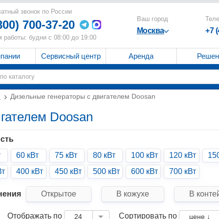
атный звонок по России
Ваш город
Тел
800) 700-37-20
Москва
+7 
 работы: будни с 08:00 до 19:00
мпании
Сервисный центр
Аренда
Решен
и
Дизельные генераторы с двигателем Doosan
игателем Doosan
сть
т
60 кВт
75 кВт
80 кВт
100 кВт
120 кВт
15
Вт
400 кВт
450 кВт
500 кВт
600 кВт
700 кВт
нения
Открытое
В кожухе
В конте
Отображать по
Сортировать по
24
цене ↓