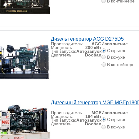
В контейнере
Дизель генератор AGG D275D5
Производитель:
AGG
Исполнение
Мощность:
200 кВт
Открытое
Тип запуска:
Автозапуск
Двигатель:
Doosan
В кожухе
В контейнере
Дизельный генератор MGE MGEp180
Производитель:
MGE
Исполнение
Мощность:
184 кВт
Открытое
Тип запуска:
Автозапуск
Двигатель:
Doosan
В кожухе