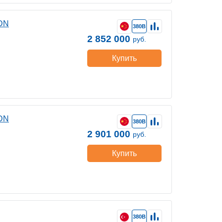
DN
380В
2 852 000
руб.
Купить
DN
380В
2 901 000
руб.
Купить
380В