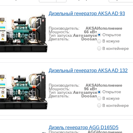
Дизельный генератор AKSA AD 93
Производитель:
AKSA
Исполнение
Мощность:
66 кВт
Открытое
Тип запуска:
Автозапуск
Двигатель:
Doosan
В кожухе
В контейнере
Дизельный генератор AKSA AD 132
Производитель:
AKSA
Исполнение
Мощность:
96 кВт
Открытое
Тип запуска:
Автозапуск
Двигатель:
Doosan
В кожухе
В контейнере
Дизель генератор AGG D165D5
Производитель:
AGG
Исполнение