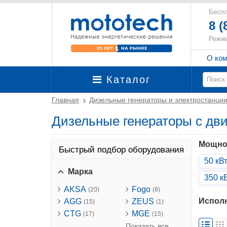
Беспл
8 (
Режим
О ко
Каталог
Главная
Дизельные генераторы и электростанци
Дизельные генераторы с дв
Мощно
Быстрый подбор оборудования
50 кВ
Марка
350 к
AKSA
Fogo
(20)
(8)
Испол
AGG
ZEUS
(15)
(1)
CTG
MGE
(17)
(15)
Показать все