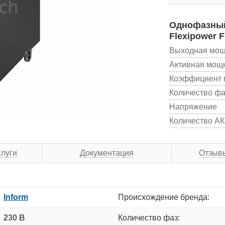
Однофазный 
Flexipower F
Выходная мощ
Активная мощ
Коэффициент 
Количество фа
Напряжение
Количество АКБ
слуги
Документация
Отзыв
Inform
Происхождение бренда:
230 В
Количество фаз: