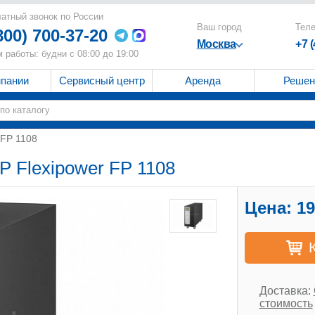
атный звонок по России
Ваш город
Тел
800) 700-37-20
Москва
+7 
 работы: будни с 08:00 до 19:00
мпании
Сервисный центр
Аренда
Решен
 FP 1108
P Flexipower FP 1108
Цена:
19
Доставка:
стоимость