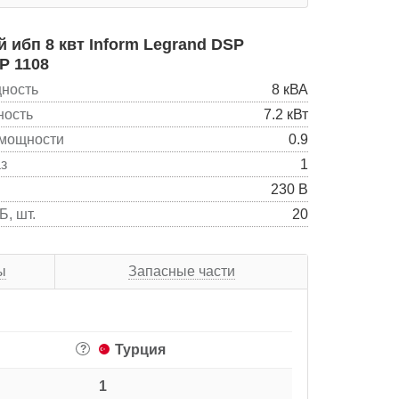
ибп 8 квт Inform Legrand DSP
P 1108
ность
8 кВА
ность
7.2 кВт
мощности
0.9
з
1
230 В
, шт.
20
ы
Запасные части
Турция
?
1