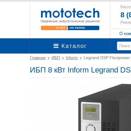
Беспл
8 (
Режим
О ко
Каталог
Главная
ИБП
Inform
Legrand DSP Flexipower
ИБП 8 кВт Inform Legrand DS