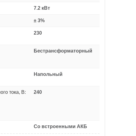
7.2 кВт
± 3%
230
Бестрансформаторный
Напольный
го тока, В:
240
Со встроенными АКБ