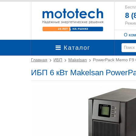
Беспл
8 (
Режим
О ко
Каталог
Главная
ИБП
Makelsan
PowerPack Memo F9 
ИБП 6 кВт Makelsan PowerP