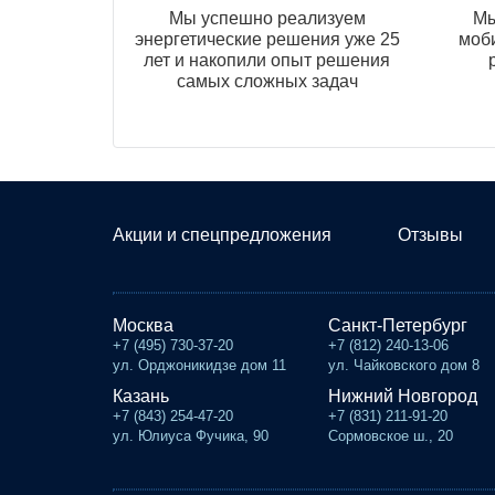
Мы успешно реализуем
Мы
энергетические решения уже 25
моб
лет и накопили опыт решения
самых сложных задач
Акции и спецпредложения
Отзывы
Москва
Санкт-Петербург
+7 (495) 730-37-20
+7 (812) 240-13-06
ул. Орджоникидзе дом 11
ул. Чайковского дом 8
Казань
Нижний Новгород
+7 (843) 254-47-20
+7 (831) 211-91-20
ул. Юлиуса Фучика, 90
Сормовское ш., 20