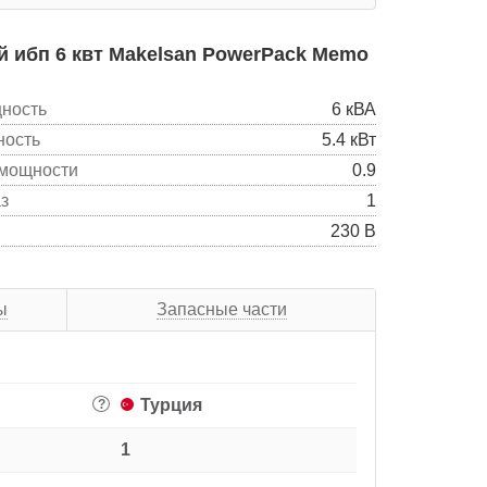
 ибп 6 квт Makelsan PowerPack Memo
ность
6 кВА
ность
5.4 кВт
мощности
0.9
з
1
230 В
ы
Запасные части
Турция
?
1