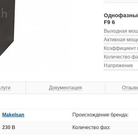
Однофазный
F9 6
Выходная мощ
Активная мощ
Коэффициент 
Количество фа
Напряжение
слуги
Документация
Отзыв
Makelsan
Происхождение бренда:
230 В
Количество фаз: