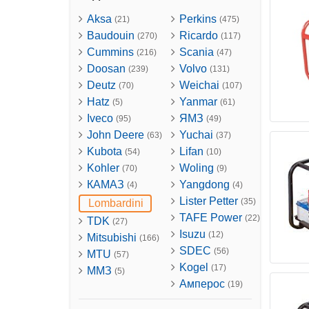
Aksa
Perkins
(21)
(475)
Baudouin
Ricardo
(270)
(117)
Cummins
Scania
(216)
(47)
Doosan
Volvo
(239)
(131)
Deutz
Weichai
(70)
(107)
Hatz
Yanmar
(5)
(61)
Iveco
ЯМЗ
(95)
(49)
John Deere
Yuchai
(63)
(37)
Kubota
Lifan
(54)
(10)
Kohler
Woling
(70)
(9)
КАМАЗ
Yangdong
(4)
(4)
Lister Petter
(35)
Lombardini
TAFE Power
(22)
TDK
(27)
Isuzu
(12)
Mitsubishi
(166)
SDEC
(56)
MTU
(57)
Kogel
(17)
ММЗ
(5)
Амперос
(19)