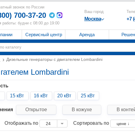
атный звонок по России
Ваш город
Тел
800) 700-37-20
Москва
+7 
 работы: будни с 08:00 до 19:00
мпании
Сервисный центр
Аренда
Решен
и
Дизельные генераторы с двигателем Lombardini
гателем Lombardini
сть
15 кВт
16 кВт
20 кВт
25 кВт
нения
Открытое
В кожухе
В конте
Отображать по
Сортировать по
24
цене ↓