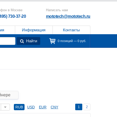
ефон в Москве
Написать нам
(495) 730-37-20
mototech@mototech.ru
ия
Информация
Контакты
Найти
0 позиций — 0 руб.
йнере
1
2
RUB
USD
EUR
CNY