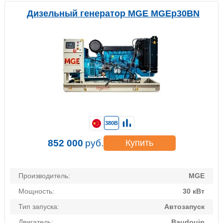
Дизельный генератор MGE MGEp30BN
380В
852 000
руб.
Купить
Производитель:
MGE
Мощность:
30 кВт
Тип запуска:
Автозапуск
Двигатель:
Baudouin