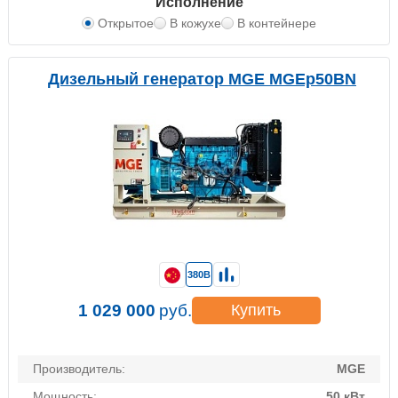
Исполнение
Открытое
В кожухе
В контейнере
Дизельный генератор MGE MGEp50BN
380В
1 029 000
руб.
Купить
Производитель:
MGE
Мощность:
50 кВт