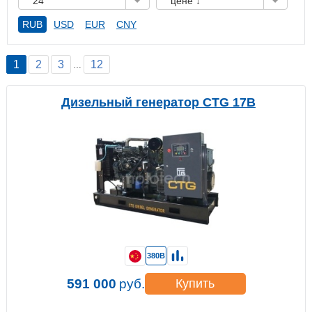
24
цене ↓
RUB
USD
EUR
CNY
1
2
3
12
…
Дизельный генератор CTG 17B
380В
591 000
руб.
Купить