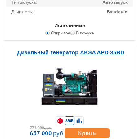
Тип запуска:
Автозапуск
Двигатель:
Baudouin
Исполнение
Открытое
В кожухе
Дизельный генератор AKSA APD 35BD
380В
773 000
руб.
657 000
руб.
Купить