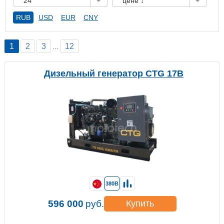
24
цене ↓
RUB
USD
EUR
CNY
1
2
3
12
…
Дизельный генератор CTG 17B
380В
596 000
руб.
Купить