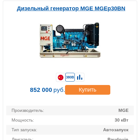
Дизельный генератор MGE MGEp30BN
380В
852 000
руб.
Купить
Производитель:
MGE
Мощность:
30 кВт
Тип запуска:
Автозапуск
Двигатель:
Baudouin