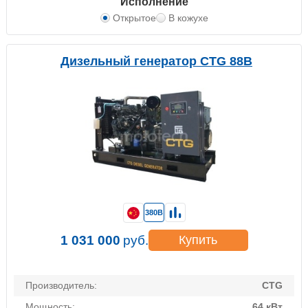
Исполнение
Открытое
В кожухе
Дизельный генератор CTG 88B
380В
1 031 000
руб.
Купить
Производитель:
CTG
Мощность:
64 кВт