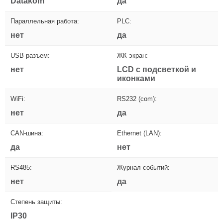
Datakom
да
Параллельная работа:
PLC:
нет
да
USB разъем:
ЖК экран:
нет
LCD с подсветкой и
иконками
WiFi:
RS232 (com):
нет
да
CAN-шина:
Ethernet (LAN):
да
нет
RS485:
Журнал событий:
нет
да
Степень защиты:
IP30