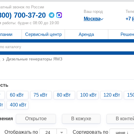
атный звонок по России
Ваш город
Тел
800) 700-37-20
Москва
+7 
 работы: будни с 08:00 до 19:00
мпании
Сервисный центр
Аренда
Решен
и
Дизельные генераторы ЯМЗ
сть
т
60 кВт
75 кВт
80 кВт
100 кВт
120 кВт
15
Вт
400 кВт
нения
Открытое
В кожухе
В конте
Отображать по
Сортировать по
24
цене ↓