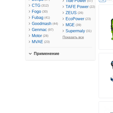
Tide Power
(57)
CTG
(312)
TAFE Power
(22)
Fogo
(30)
ZEUS
(26)
Fubag
(41)
EcoPower
(23)
Goodmash
(44)
MGE
(39)
Genmac
(97)
Supermaly
(31)
Motor
(28)
Показать все
MVAE
(23)
Применение