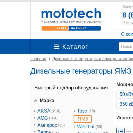
Беспл
8 (
Режим
О ко
Каталог
Главная
Дизельные генераторы и электростанци
Дизельные генераторы ЯМЗ
Мощно
Быстрый подбор оборудования
50 кВ
Марка
350 к
AKSA
Toyo
(210)
(15)
Испол
AGG
(104)
ЯМЗ
Амперос
(88)
Weichai
(50)
Вепрь
(57)