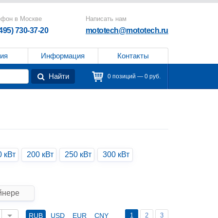
ефон в Москве
Написать нам
(495) 730-37-20
mototech@mototech.ru
ия
Информация
Контакты
Найти
0 позиций — 0 руб.
0 кВт
200 кВт
250 кВт
300 кВт
йнере
1
2
3
RUB
USD
EUR
CNY