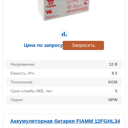
Цена по запросу
Запросить
Напряжение:
12 В
Емкость, А*ч:
8.5
Технология:
AGM
Срок службы АКБ, лет:
5
Серия:
NPW
Аккумуляторная батарея FIAMM 12FGHL34