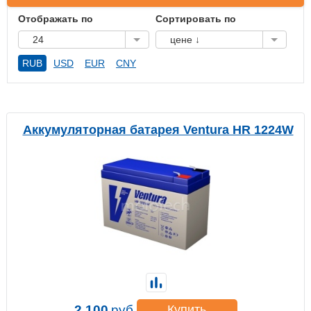
Отображать по
Сортировать по
24
цене ↓
RUB
USD
EUR
CNY
Аккумуляторная батарея Ventura HR 1224W
2 100
руб.
Купить