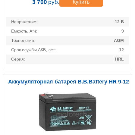
3 700
руб.
Купить
Напряжение:
12 В
Емкость, А*ч:
9
Технология:
AGM
Срок службы АКБ, лет:
12
Серия:
HRL
Аккумуляторная батарея B.B.Battery HR 9-12