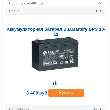
Срок службы АКБ, лет:
5
Серия:
HR
Аккумуляторная батарея B.B.Battery BPS 10-
12
3 400
руб.
Купить
Напряжение:
12 В