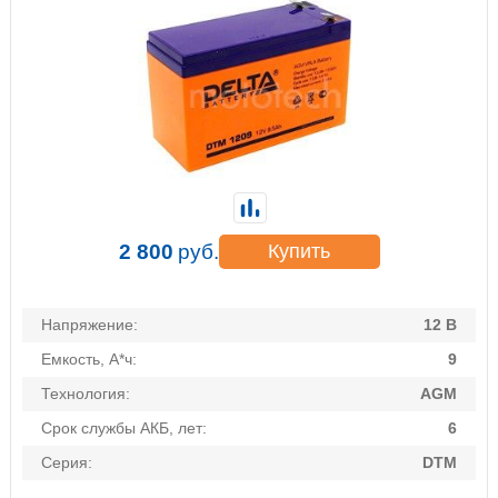
2 800
руб.
Купить
Напряжение:
12 В
Емкость, А*ч:
9
Технология:
AGM
Срок службы АКБ, лет:
6
Серия:
DTM