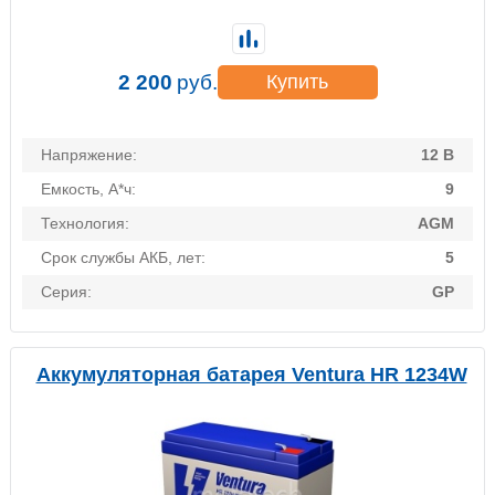
2 200
руб.
Купить
Напряжение:
12 В
Емкость, А*ч:
9
Технология:
AGM
Срок службы АКБ, лет:
5
Серия:
GP
Аккумуляторная батарея Ventura HR 1234W