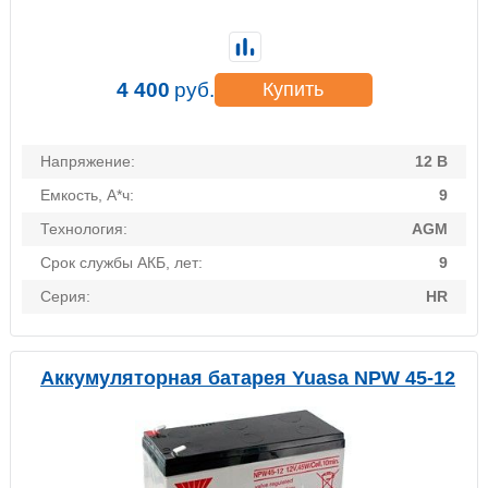
4 400
руб.
Купить
Напряжение:
12 В
Емкость, А*ч:
9
Технология:
AGM
Срок службы АКБ, лет:
9
Серия:
HR
Аккумуляторная батарея Yuasa NPW 45-12