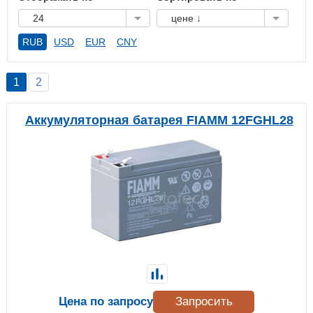
24
цене ↓
RUB
USD
EUR
CNY
1
2
Аккумуляторная батарея FIAMM 12FGHL28
Цена по запросу
Запросить