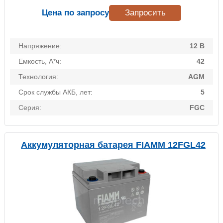
Цена по запросу
Запросить
Напряжение:
12 В
Емкость, А*ч:
42
Технология:
AGM
Срок службы АКБ, лет:
5
Серия:
FGC
Аккумуляторная батарея FIAMM 12FGL42