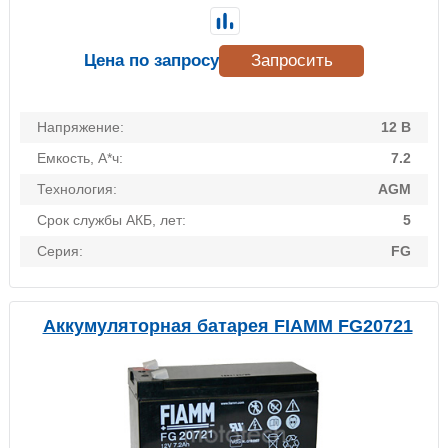
Цена по запросу
Запросить
Напряжение:
12 В
Емкость, А*ч:
7.2
Технология:
AGM
Срок службы АКБ, лет:
5
Серия:
FG
Аккумуляторная батарея FIAMM FG20721