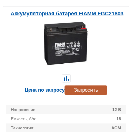
Аккумуляторная батарея FIAMM FGC21803
Цена по запросу
Запросить
Напряжение:
12 В
Емкость, А*ч:
18
Технология:
AGM