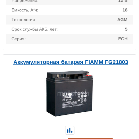
Напряжение:
12 В
Емкость, А*ч:
18
Технология:
AGM
Срок службы АКБ, лет:
5
Серия:
FGH
Аккумуляторная батарея FIAMM FG21803