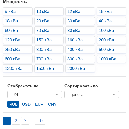
Мощность
9 кВа
10 кВа
12 кВа
15 кВа
18 кВа
20 кВа
30 кВа
40 кВа
60 кВа
70 кВа
80 кВа
100 кВа
120 кВа
150 кВа
160 кВа
200 кВа
250 кВа
300 кВа
400 кВа
500 кВа
600 кВа
700 кВа
800 кВа
1000 кВа
1200 кВа
1500 кВа
2000 кВа
Отображать по
Сортировать по
24
цене ↓
RUB
USD
EUR
CNY
1
2
3
10
…