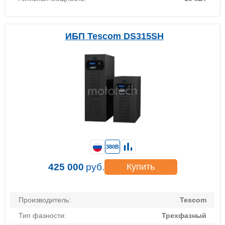
ИБП Tescom DS315SH
380В
425 000
руб.
Купить
Производитель:
Tescom
Тип фазности:
Трехфазный