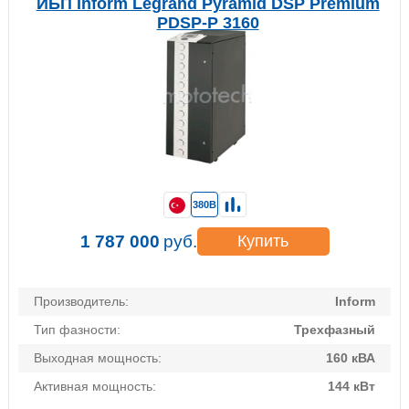
ИБП Inform Legrand Pyramid DSP Premium
PDSP-P 3160
380В
1 787 000
руб.
Купить
Производитель:
Inform
Тип фазности:
Трехфазный
Выходная мощность:
160 кВА
Активная мощность:
144 кВт