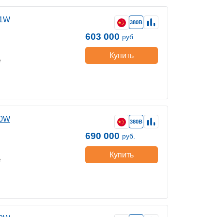
41W
380В
603 000
руб.
Купить
е
50W
380В
690 000
руб.
Купить
е