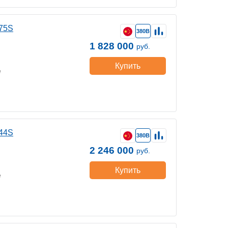
75S
380В
1 828 000
руб.
Купить
е
44S
380В
2 246 000
руб.
Купить
е