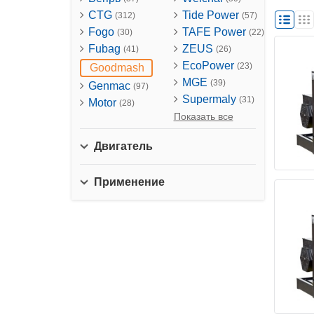
CTG
Tide Power
(312)
(57)
Fogo
TAFE Power
(30)
(22)
Fubag
ZEUS
(41)
(26)
EcoPower
(23)
Goodmash
MGE
(39)
Genmac
(97)
Supermaly
(31)
Motor
(28)
Показать все
Двигатель
Применение