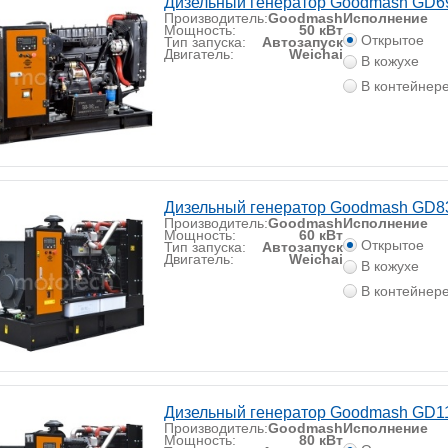
Дизельный генератор Goodmash GD
Производитель:
Goodmash
Исполнение
Мощность:
50 кВт
Открытое
Тип запуска:
Автозапуск
Двигатель:
Weichai
В кожухе
В контейнер
Дизельный генератор Goodmash GD
Производитель:
Goodmash
Исполнение
Мощность:
60 кВт
Открытое
Тип запуска:
Автозапуск
Двигатель:
Weichai
В кожухе
В контейнер
Дизельный генератор Goodmash GD
Производитель:
Goodmash
Исполнение
Мощность:
80 кВт