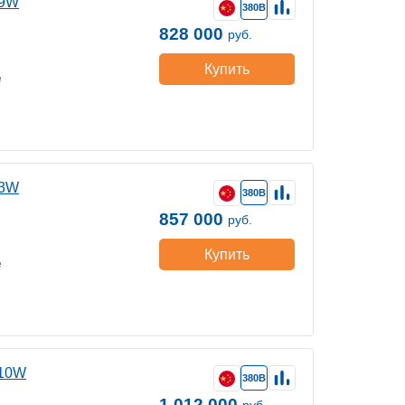
69W
380В
828 000
руб.
Купить
е
83W
380В
857 000
руб.
Купить
е
110W
380В
1 012 000
руб.