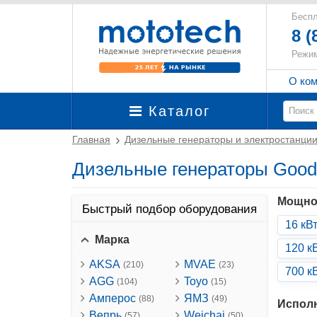
Беспл
8 (
Режим
О ко
Каталог
Главная
Дизельные генераторы и электростанци
Дизельные генераторы Goo
Мощно
Быстрый подбор оборудования
16 кВ
Марка
120 к
AKSA
MVAE
(210)
(23)
700 к
AGG
Toyo
(104)
(15)
Амперос
ЯМЗ
(88)
(49)
Испол
Вепрь
Weichai
(57)
(50)