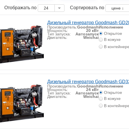
Отображать по
Сортировать по
24
цене ↓
Дизельный генератор Goodmash GD
Производитель:
Goodmash
Исполнение
Мощность:
20 кВт
Открытое
Тип запуска:
Автозапуск
Двигатель:
Weichai
В кожухе
В контейнер
Дизельный генератор Goodmash GD
Производитель:
Goodmash
Исполнение
Мощность:
24 кВт
Открытое
Тип запуска:
Автозапуск
Двигатель:
Weichai
В кожухе
В контейнер