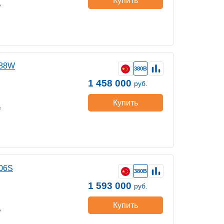
Купить
е
188W
380В
1 458 000
руб.
Купить
е
06S
380В
1 593 000
руб.
Купить
е