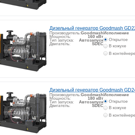
Дизельный генератор Goodmash GD2
Производитель:
Goodmash
Исполнение
Мощность:
160 кВт
Открытое
Тип запуска:
Автозапуск
Двигатель:
SDEC
В кожухе
В контейнер
Дизельный генератор Goodmash GD2
Производитель:
Goodmash
Исполнение
Мощность:
180 кВт
Открытое
Тип запуска:
Автозапуск
Двигатель:
SDEC
В кожухе
В контейнер