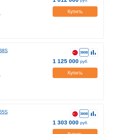
Купить
е
38S
380В
1 125 000
руб.
Купить
е
65S
380В
1 303 000
руб.