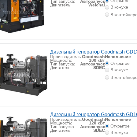
Открытое
Тип запуска:
Автозапуск
Двигатель:
Weichai
В кожухе
В контейнер
Дизельный генератор Goodmash GD1
Производитель:
Goodmash
Исполнение
Мощность:
100 кВт
Открытое
Тип запуска:
Автозапуск
Двигатель:
SDEC
В кожухе
В контейнер
Дизельный генератор Goodmash GD1
Производитель:
Goodmash
Исполнение
Мощность:
120 кВт
Открытое
Тип запуска:
Автозапуск
Двигатель:
SDEC
В кожухе