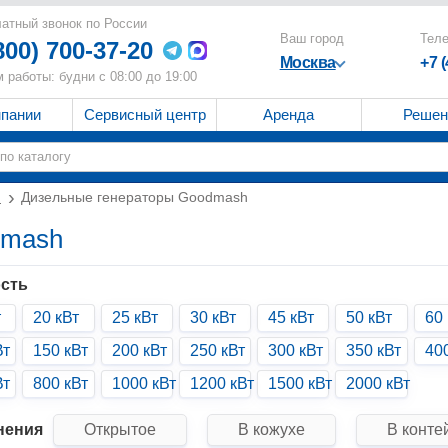
атный звонок по России
Ваш город
Тел
800) 700-37-20
Москва
+7 
 работы: будни с 08:00 до 19:00
мпании
Сервисный центр
Аренда
Решен
и
Дизельные генераторы Goodmash
dmash
сть
т
20 кВт
25 кВт
30 кВт
45 кВт
50 кВт
60 
Вт
150 кВт
200 кВт
250 кВт
300 кВт
350 кВт
40
Вт
800 кВт
1000 кВт
1200 кВт
1500 кВт
2000 кВт
нения
Открытое
В кожухе
В конте