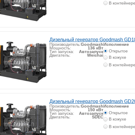
В контейнер
Дизельный генератор Goodmash GD
Производитель:
Goodmash
Исполнение
Мощность:
136 кВт
Открытое
Тип запуска:
Автозапуск
Двигатель:
Weichai
В кожухе
В контейнер
Дизельный генератор Goodmash GD2
Производитель:
Goodmash
Исполнение
Мощность:
150 кВт
Открытое
Тип запуска:
Автозапуск
Двигатель:
SDEC
В кожухе
В контейнер