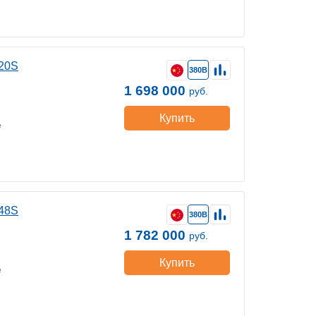
20S
380В
1 698 000
руб.
Купить
е
48S
380В
1 782 000
руб.
Купить
е