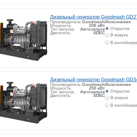
Дизельный генератор Goodmash GD2
Производитель:
Goodmash
Исполнение
Мощность:
200 кВт
Открытое
Тип запуска:
Автозапуск
Двигатель:
SDEC
В кожухе
В контейнер
Дизельный генератор Goodmash GD3
Производитель:
Goodmash
Исполнение
Мощность:
250 кВт
Открытое
Тип запуска:
Автозапуск
Двигатель:
SDEC
В кожухе
В контейнер