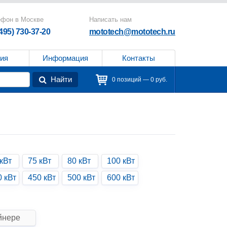
ефон в Москве
Написать нам
(495) 730-37-20
mototech@mototech.ru
ия
Информация
Контакты
Найти
0 позиций — 0 руб.
кВт
75 кВт
80 кВт
100 кВт
0 кВт
450 кВт
500 кВт
600 кВт
йнере