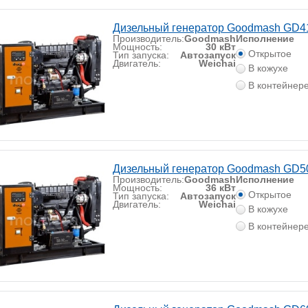
Дизельный генератор Goodmash GD
Производитель:
Goodmash
Исполнение
Мощность:
30 кВт
Открытое
Тип запуска:
Автозапуск
Двигатель:
Weichai
В кожухе
В контейнер
Дизельный генератор Goodmash GD
Производитель:
Goodmash
Исполнение
Мощность:
36 кВт
Открытое
Тип запуска:
Автозапуск
Двигатель:
Weichai
В кожухе
В контейнер