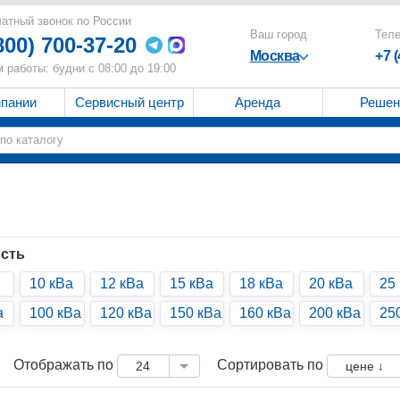
атный звонок по России
Ваш город
Тел
800) 700-37-20
Москва
+7 
 работы: будни с 08:00 до 19:00
мпании
Сервисный центр
Аренда
Решен
сть
10 кВа
12 кВа
15 кВа
18 кВа
20 кВа
25
а
100 кВа
120 кВа
150 кВа
160 кВа
200 кВа
25
Отображать по
Сортировать по
24
цене ↓