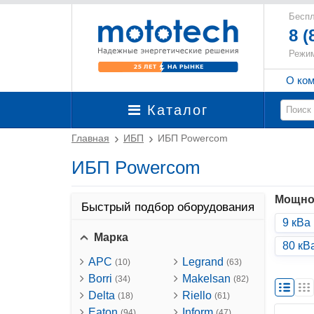
Беспл
8 (
Режим
О ко
Каталог
Главная
ИБП
ИБП Powercom
ИБП Powercom
Мощно
Быстрый подбор оборудования
9 кВа
Марка
80 кВ
APC
Legrand
(10)
(63)
Borri
Makelsan
(34)
(82)
Delta
Riello
(18)
(61)
Eaton
Inform
(94)
(47)