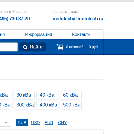
ефон в Москве
Написать нам
(495) 730-37-20
mototech@mototech.ru
ия
Информация
Контакты
Найти
0 позиций — 0 руб.
 кВа
30 кВа
40 кВа
60 кВа
0 кВа
300 кВа
400 кВа
500 кВа
RUB
USD
EUR
CNY