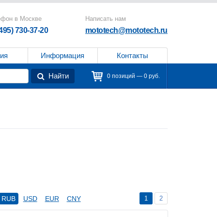
ефон в Москве
Написать нам
(495) 730-37-20
mototech@mototech.ru
ия
Информация
Контакты
Найти
0 позиций — 0 руб.
1
2
RUB
USD
EUR
CNY