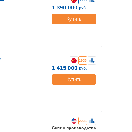
380В
1 390 000
руб.
е
Купить
е
220В
1 415 000
руб.
е
Купить
220В
Снят с производства