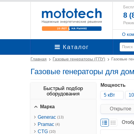
Беспл
8 (
Режим
О ко
Каталог
Главная
Газовые генераторы (ГПУ)
Газовые ге
Газовые генераторы для дом
Мощность
Быстрый подбор
оборудования
5 кВт
10
Марка
Открытое
Generac
(13)
Отоб
Pramac
(4)
CTG
(10)