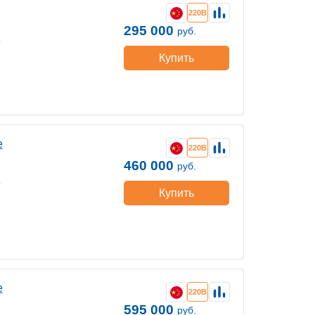
220В
295 000
руб.
е
Купить
е
220В
460 000
руб.
е
Купить
е
220В
595 000
руб.