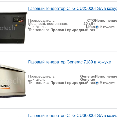
Газовый генератор CTG CU25000TSA в кожу
Производитель:
CTG
Исполнени
Мощность постоянная:
20 кВт
Двигатель:
Lifan
В кожухе
Тип топлива:
Пропан / природный газ
Газовый генератор Generac 7189 в кожухе
Производитель:
Generac
Исполнени
Двигатель:
Generac
Тип топлива:
Пропан / природный газ
В кожухе
Газовый генератор CTG CU30000TSA в кожу