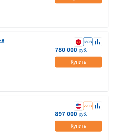
хе
380В
780 000
руб.
е
Купить
220В
897 000
руб.
е
Купить