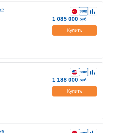
хе
380В
1 085 000
руб.
е
Купить
380В
1 188 000
руб.
е
Купить
хе