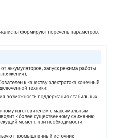
циалисты формируют перечень параметров,
 от аккумуляторов, запуск режима работы
апряжения);
ователен к качеству электротока конечный
одключенной техники;
ния возможности поддержания стабильных
енному изготовителем с максимальным
риводит к более существенному снижению
 текущий момент, при необходимости
ользуют промышленный источник