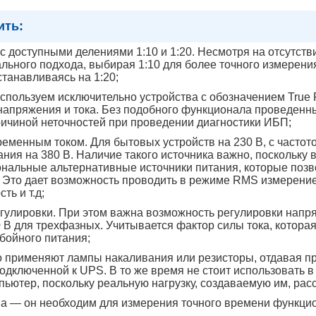
ить:
доступными делениями 1:10 и 1:20. Несмотря на отсутстви
ного подхода, выбирая 1:10 для более точного измерения
танавливаясь на 1:20;
спользуем исключительно устройства с обозначением True
апряжения и тока. Без подобного функционала проведенны
ричиной неточностей при проведении диагностики ИБП;
ременным током. Для бытовых устройств на 230 В, с часто
ания на 380 В. Наличие такого источника важно, поскольку 
нальные альтернативные источники питания, которые поз
 Это дает возможность проводить в режиме RMS измерение
ь и т.д;
улировки. При этом важна возможность регулировки напря
 В для трехфазных. Учитывается фактор силы тока, которая 
бойного питания;
о применяют лампы накаливания или резисторы, отдавая п
подключенной к UPS. В то же время не стоит использовать 
ьютер, поскольку реальную нагрузку, создаваемую им, рас
на — он необходим для измерения точного времени функц