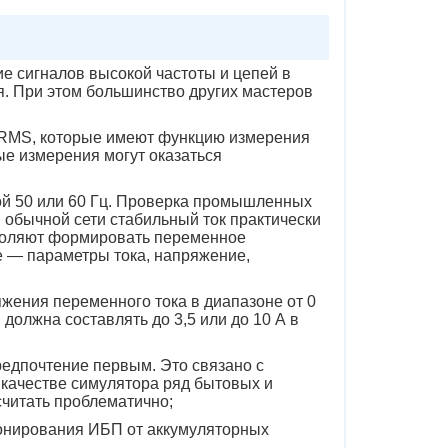
е сигналов высокой частоты и цепей в
. При этом большинство других мастеров
 RMS, которые имеют функцию измерения
е измерения могут оказаться
той 50 или 60 Гц. Проверка промышленных
в обычной сети стабильный ток практически
воляют формировать переменное
 — параметры тока, напряжение,
жения переменного тока в диапазоне от 0
должна составлять до 3,5 или до 10 А в
редпочтение первым. Это связано с
в качестве симулятора ряд бытовых и
считать проблематично;
ионирования ИБП от аккумуляторных