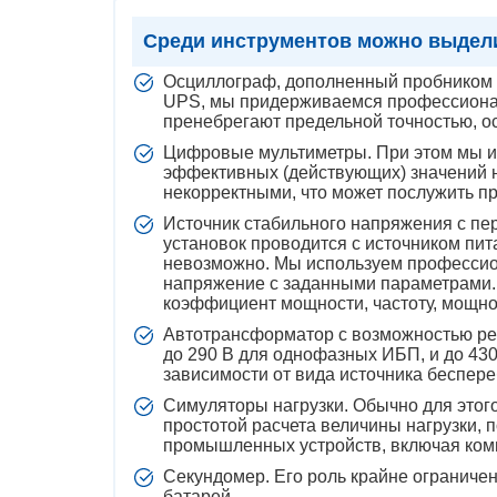
Среди инструментов можно выдел
Осциллограф, дополненный пробником с 
UPS, мы придерживаемся профессиональ
пренебрегают предельной точностью, ос
Цифровые мультиметры. При этом мы и
эффективных (действующих) значений н
некорректными, что может послужить п
Источник стабильного напряжения с пе
установок проводится с источником пит
невозможно. Мы используем профессио
напряжение с заданными параметрами.
коэффициент мощности, частоту, мощност
Автотрансформатор с возможностью рег
до 290 В для однофазных ИБП, и до 430
зависимости от вида источника беспере
Симуляторы нагрузки. Обычно для этог
простотой расчета величины нагрузки, 
промышленных устройств, включая комп
Секундомер. Его роль крайне ограниче
батарей.