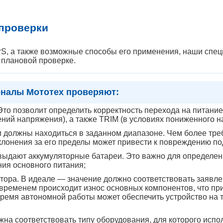
проверки
S, а также возможные способы его применения, наши спе
 плановой проверке.
оналы Мототех проверяют:
то позволит определить корректность перехода на питание
ий напряжения), а также TRIM (в условиях пониженного н
должны находиться в заданном диапазоне. Чем более треб
тклонения за его пределы может привести к повреждению п
 выдают аккумуляторные батареи. Это важно для определе
ния основного питания;
тора. В идеале — значение должно соответствовать заявл
 временем происходит износ основных компонентов, что п
 время автономной работы может обеспечить устройство на
на соответствовать типу оборудования, для которого исп