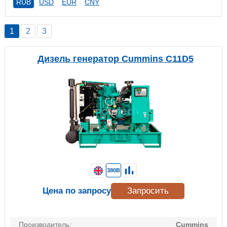
RUB
USD
EUR
CNY
1
2
3
Дизель генератор Cummins C11D5
380В
Цена по запросу
Запросить
Производитель:
Cummins