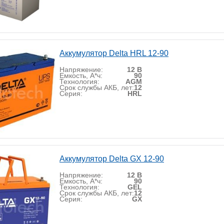
Аккумулятор Delta HRL 12-90
Напряжение:
12 В
Емкость, А*ч:
90
Технология:
AGM
Срок службы АКБ, лет:
12
Серия:
HRL
Аккумулятор Delta GX 12-90
Напряжение:
12 В
Емкость, А*ч:
90
Технология:
GEL
Срок службы АКБ, лет:
12
Серия:
GX