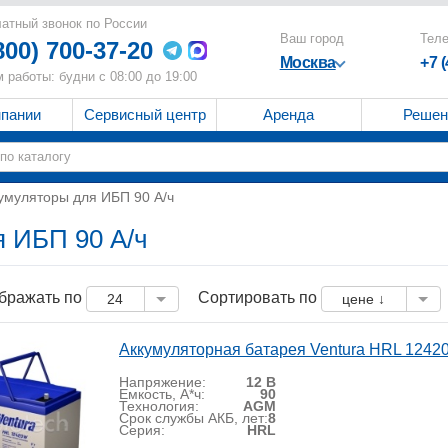
атный звонок по России
Ваш город
Тел
800) 700-37-20
Москва
+7 
 работы: будни с 08:00 до 19:00
мпании
Сервисный центр
Аренда
Решен
умуляторы для ИБП 90 А/ч
я ИБП 90 А/ч
бражать по
Сортировать по
24
цене ↓
Аккумуляторная батарея Ventura HRL 124
Напряжение:
12 В
Емкость, А*ч:
90
Технология:
AGM
Срок службы АКБ, лет:
8
Серия:
HRL