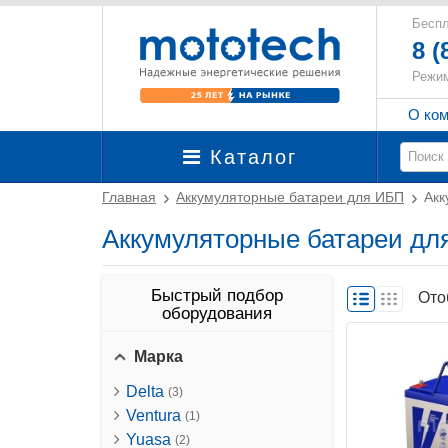
Беспл
8 (
Режим
О ко
Каталог
Главная
Аккумуляторные батареи для ИБП
Акк
Аккумуляторные батареи дл
Быстрый подбор
Ото
оборудования
Марка
Delta
(3)
Ventura
(1)
Yuasa
(2)