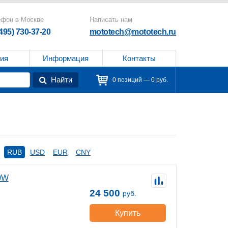
ефон в Москве
Написать нам
(495) 730-37-20
mototech@mototech.ru
ия
Информация
Контакты
Найти
0 позиций — 0 руб.
RUB
USD
EUR
CNY
20W
24 500
руб.
Купить