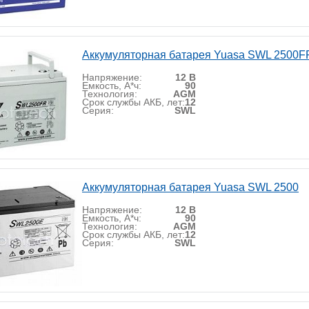
Аккумуляторная батарея Yuasa SWL 2500F
Напряжение:
12 В
Емкость, А*ч:
90
Технология:
AGM
Срок службы АКБ, лет:
12
Серия:
SWL
Аккумуляторная батарея Yuasa SWL 2500
Напряжение:
12 В
Емкость, А*ч:
90
Технология:
AGM
Срок службы АКБ, лет:
12
Серия:
SWL