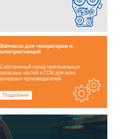
Запчасти для генераторов и
электростанций
Собственный склад оригинальных
запасных частей и ГСМ для всех
основных производителей.
Подробнее