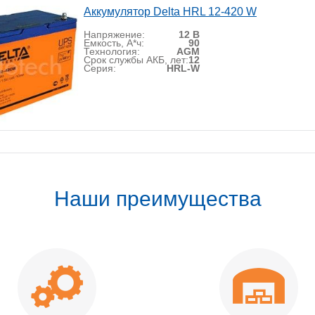
Аккумулятор Delta HRL 12-420 W
Напряжение:
12 В
Емкость, А*ч:
90
Технология:
AGM
Срок службы АКБ, лет:
12
Серия:
HRL-W
Наши преимущества