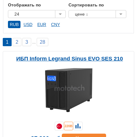
Отображать по
Сортировать по
24
цене ↓
RUB
USD
EUR
CNY
1
2
3
28
…
ИБП Inform Legrand Sinus EVO SES 210
220В