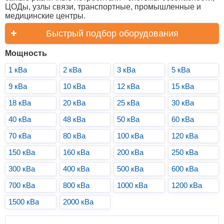
ЦОДы, узлы связи, транспортные, промышленные и
медицинские центры.
Быстрый подбор оборудования
Мощность
1 кВа
2 кВа
3 кВа
5 кВа
9 кВа
10 кВа
12 кВа
15 кВа
18 кВа
20 кВа
25 кВа
30 кВа
40 кВа
48 кВа
50 кВа
60 кВа
70 кВа
80 кВа
100 кВа
120 кВа
150 кВа
160 кВа
200 кВа
250 кВа
300 кВа
400 кВа
500 кВа
600 кВа
700 кВа
800 кВа
1000 кВа
1200 кВа
1500 кВа
2000 кВа