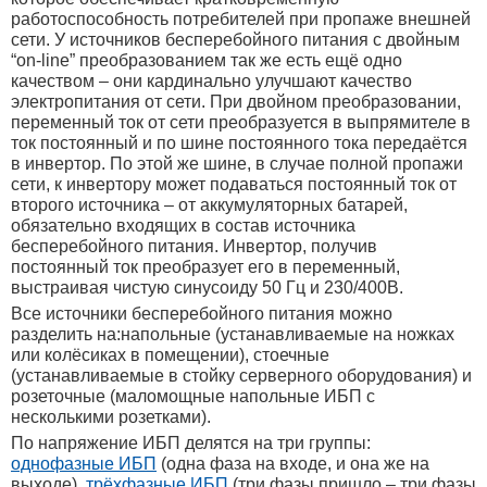
работоспособность потребителей при пропаже внешней
сети. У источников бесперебойного питания с двойным
“on-line” преобразованием так же есть ещё одно
качеством – они кардинально улучшают качество
электропитания от сети. При двойном преобразовании,
переменный ток от сети преобразуется в выпрямителе в
ток постоянный и по шине постоянного тока передаётся
в инвертор. По этой же шине, в случае полной пропажи
сети, к инвертору может подаваться постоянный ток от
второго источника – от аккумуляторных батарей,
обязательно входящих в состав источника
бесперебойного питания. Инвертор, получив
постоянный ток преобразует его в переменный,
выстраивая чистую синусоиду 50 Гц и 230/400В.
Все источники бесперебойного питания можно
разделить на:напольные (устанавливаемые на ножках
или колёсиках в помещении), стоечные
(устанавливаемые в стойку серверного оборудования) и
розеточные (маломощные напольные ИБП с
несколькими розетками).
По напряжение ИБП делятся на три группы:
однофазные ИБП
(одна фаза на входе, и она же на
выходе),
трёхфазные ИБП
(три фазы пришло – три фазы