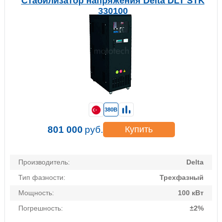
Стабилизатор напряжения Delta DLT STK
330100
380В
801 000
руб.
Купить
Производитель:
Delta
Тип фазности:
Трехфазный
Мощность:
100 кВт
Погрешность:
±2%