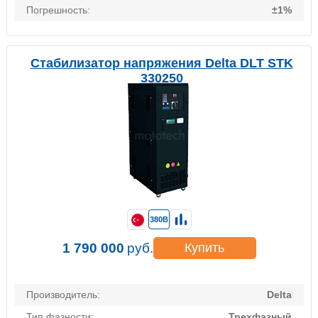
Погрешность:
±1%
Стабилизатор напряжения Delta DLT STK
330250
380В
1 790 000
руб.
Купить
Производитель:
Delta
Тип фазности:
Трехфазный