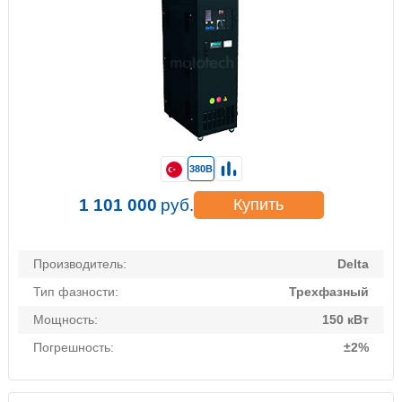
380В
1 101 000
руб.
Купить
Производитель:
Delta
Тип фазности:
Трехфазный
Мощность:
150 кВт
Погрешность:
±2%