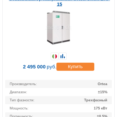
15
2 495 000
руб.
Купить
Производитель:
Ortea
Диапазон:
±15%
Тип фазности:
Трехфазный
Мощность:
175 кВт
Погрешность:
±0,5%