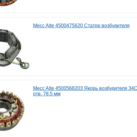
Mecc Alte 4500475620 Статор возбудителя
Mecc Alte 4500568203 Якорь возбудителя 34С/
отв. 78.5 мм