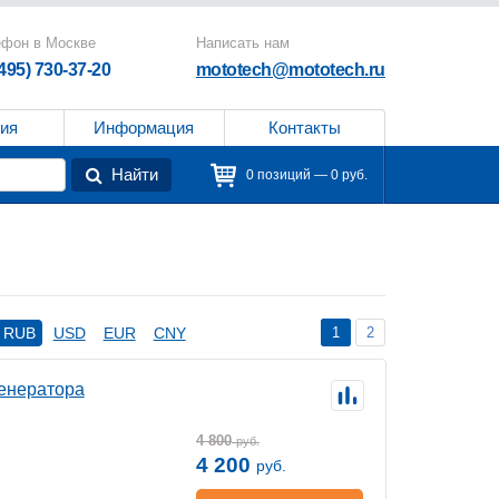
ефон в Москве
Написать нам
(495) 730-37-20
mototech@mototech.ru
ия
Информация
Контакты
Найти
0 позиций — 0 руб.
1
2
RUB
USD
EUR
CNY
генератора
4 800
руб.
4 200
руб.