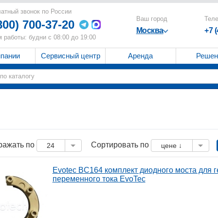
атный звонок по России
Ваш город
Тел
800) 700-37-20
Москва
+7 
 работы: будни с 08:00 до 19:00
мпании
Сервисный центр
Аренда
Решен
ражать по
Сортировать по
24
цене ↓
Evotec BC164 комплект диодного моста для 
переменного тока EvoTec