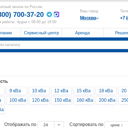
атный звонок по России
Ваш город
Тел
800) 700-37-20
Москва
+7 
 работы: будни с 08:00 до 19:00
мпании
Сервисный центр
Аренда
Решен
сть
9 кВа
10 кВа
12 кВа
15 кВа
18 кВа
20
а
100 кВа
120 кВа
150 кВа
160 кВа
200 кВа
25
Ва
Отображать по
Сортировать по
24
цене ↓