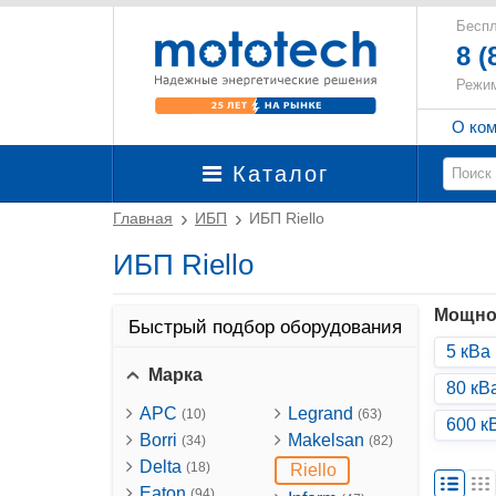
Беспл
8 (
Режим
О ко
Каталог
Главная
ИБП
ИБП Riello
ИБП Riello
Мощно
Быстрый подбор оборудования
5 кВа
Марка
80 кВ
APC
Legrand
(10)
(63)
600 к
Borri
Makelsan
(34)
(82)
Delta
(18)
Riello
Eaton
(94)