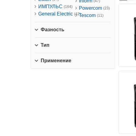
Inform
(47)
ИМПУЛЬС
(164)
Powercom
(23)
General Electric
(42)
Tescom
(11)
Фазность
Тип
Применение