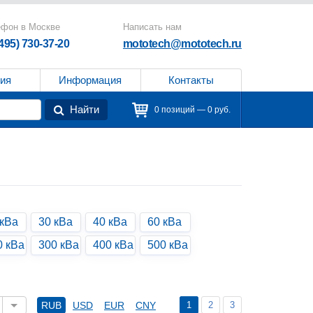
ефон в Москве
Написать нам
(495) 730-37-20
mototech@mototech.ru
ия
Информация
Контакты
Найти
0 позиций — 0 руб.
 кВа
30 кВа
40 кВа
60 кВа
0 кВа
300 кВа
400 кВа
500 кВа
1
2
3
RUB
USD
EUR
CNY