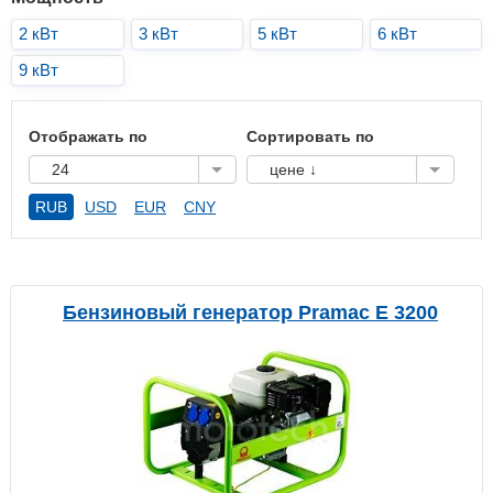
2 кВт
3 кВт
5 кВт
6 кВт
9 кВт
Отображать по
Сортировать по
24
цене ↓
RUB
USD
EUR
CNY
Бензиновый генератор Pramac E 3200