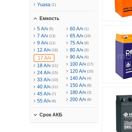
Yuasa
(1)
Емкость
5 А/ч
60 А/ч
(5)
(1)
7 А/ч
65 А/ч
(13)
(10)
9 А/ч
75 А/ч
(11)
(8)
12 А/ч
80 А/ч
(16)
(5)
90 А/ч
(6)
17 А/ч
100 А/ч
(17)
18 А/ч
(11)
120 А/ч
(10)
24 А/ч
(15)
140 А/ч
(4)
33 А/ч
(10)
150 А/ч
(8)
40 А/ч
(11)
180 А/ч
(3)
45 А/ч
(7)
200 А/ч
(8)
55 А/ч
(6)
Срок АКБ