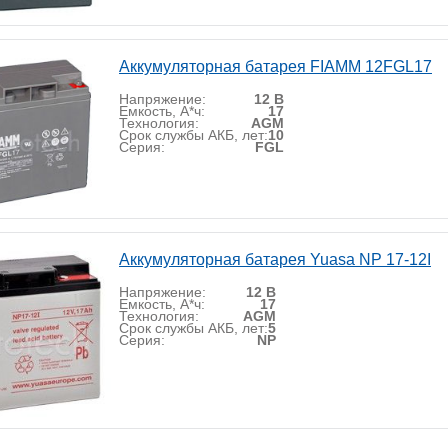
Аккумуляторная батарея FIAMM 12FGL17
Напряжение:
12 В
Емкость, А*ч:
17
Технология:
AGM
Срок службы АКБ, лет:
10
Серия:
FGL
Аккумуляторная батарея Yuasa NP 17-12I
Напряжение:
12 В
Емкость, А*ч:
17
Технология:
AGM
Срок службы АКБ, лет:
5
Серия:
NP