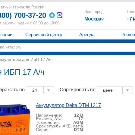
атный звонок по России
Ваш город
Тел
800) 700-37-20
Москва
+7 
 работы: будни с 08:00 до 19:00
мпании
Сервисный центр
Аренда
Решен
умуляторы для ИБП 17 А/ч
я ИБП 17 А/ч
бражать по
Сортировать по
24
цене ↓
Аккумулятор Delta DTM 1217
Напряжение:
12 В
Емкость, А*ч:
17
Технология:
AGM
Срок службы АКБ, лет:
6
Серия:
DTM