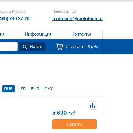
ефон в Москве
Написать нам
(495) 730-37-20
mototech@mototech.ru
ия
Информация
Контакты
Найти
0 позиций — 0 руб.
RUB
USD
EUR
CNY
5 600
руб.
Купить