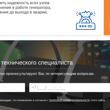
ить надежность всех узлов
нения в работе генератора,
ения до выхода в аварию.
 технического специалиста
но проконсультируют Вас по интересующим вопросам.
политикой конфиденциальности
верждаю, что ознакомлен и согласен с
этого сайта