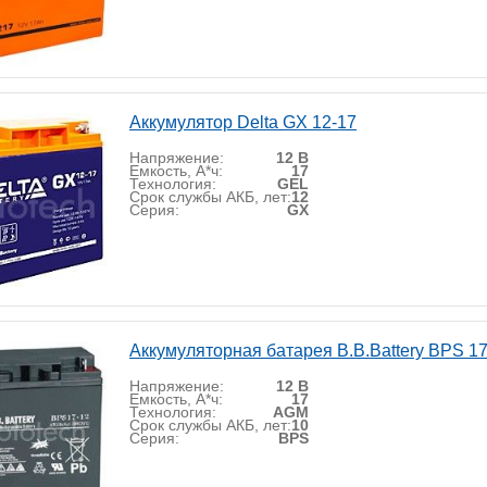
Аккумулятор Delta GX 12-17
Напряжение:
12 В
Емкость, А*ч:
17
Технология:
GEL
Срок службы АКБ, лет:
12
Серия:
GX
Аккумуляторная батарея B.B.Battery BPS 17
Напряжение:
12 В
Емкость, А*ч:
17
Технология:
AGM
Срок службы АКБ, лет:
10
Серия:
BPS