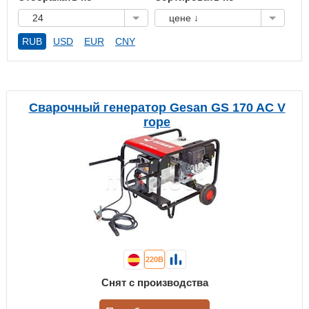
24
цене ↓
RUB
USD
EUR
CNY
Сварочный генератор Gesan GS 170 AC V
rope
220В
Снят с производства