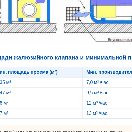
ади жалюзийного клапана и минимальной п
ин. площадь проема (м²)
Мин. производитель
,35 м²
7,0 м³ /час
,47 м²
9,5 м³ /час
6 м²
12 м³ /час
7 м²
13 м³ /час