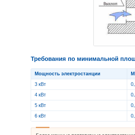
Требования по минимальной площ
Мощность электростанции
М
3 кВт
0
4 кВт
0
5 кВт
0,
6 кВт
0,