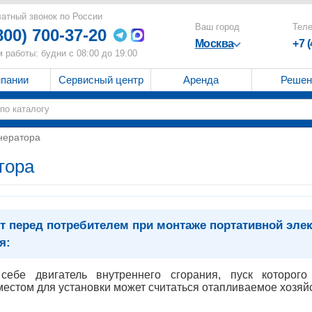
атный звонок по России
Ваш город
Тел
800) 700-37-20
Москва
+7 
 работы: будни с 08:00 до 19:00
мпании
Сервисный центр
Аренда
Решен
нератора
тора
т перед потребителем при монтаже портативной элек
я:
себе двигатель внутреннего сгорания, пуск которог
естом для установки может считаться отапливаемое хозяй