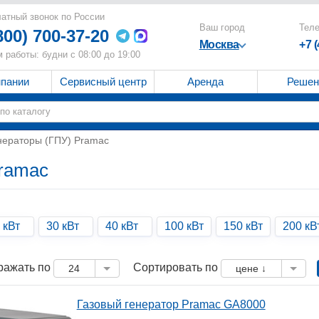
атный звонок по России
Ваш город
Тел
800) 700-37-20
Москва
+7 
 работы: будни с 08:00 до 19:00
мпании
Сервисный центр
Аренда
Решен
нераторы (ГПУ) Pramac
Pramac
 кВт
30 кВт
40 кВт
100 кВт
150 кВт
200 кВ
ражать по
Сортировать по
24
цене ↓
Газовый генератор Pramac GA8000