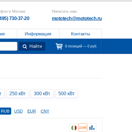
ефон в Москве
Написать нам
(495) 730-37-20
mototech@mototech.ru
ия
Информация
Контакты
Найти
0 позиций — 0 руб.
т
250 кВт
300 кВт
500 кВт
RUB
USD
EUR
CNY
220В