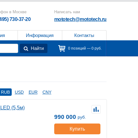
ефон в Москве
Написать нам
(495) 730-37-20
mototech@mototech.ru
ия
Информация
Контакты
Найти
0 позиций — 0 руб.
RUB
USD
EUR
CNY
LED (5,5м)
990 000
руб.
Купить