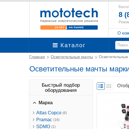
Беспл
8 (
Режим
О ко
Каталог
Главная
Осветительные мачты
Осветительные
Осветительные мачты марк
Быстрый подбор
Отоб
оборудования
Марка
Atlas Copco
(6)
Pramac
(16)
SDMO
(1)