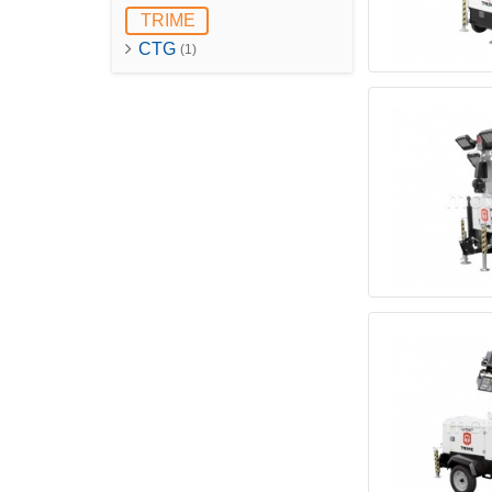
TRIME
CTG
(1)