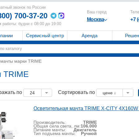
атный звонок по России
Ваш город
Тел
800) 700-37-20
Москва
+7 
 работы: будни с 08:00 до 19:00
мпании
Сервисный центр
Аренда
Решен
 мачты марки TRIME
и TRIME
ражать по
Сортировать по
24
цене ↓
Осветительная мачта TRIME X-CITY 4X160W 
Производитель:
TRIME
Общая сила света, лм:
106.000
Питание мачты:
Двигатель
Тип подъема мачты:
Ручной