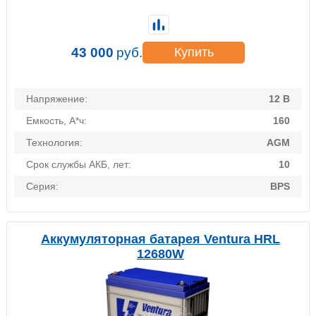
43 000
руб.
Купить
Напряжение:
12 В
Емкость, А*ч:
160
Технология:
AGM
Срок службы АКБ, лет:
10
Серия:
BPS
Аккумуляторная батарея Ventura HRL
12680W