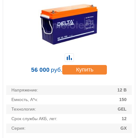
56 000
руб.
Купить
Напряжение:
12 В
Емкость, А*ч:
150
Технология:
GEL
Срок службы АКБ, лет:
12
Серия:
GX