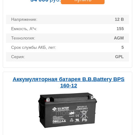
Напряжение:
12 В
Емкость, А*ч:
155
Технология:
AGM
Срок службы АКБ, лет:
5
Серия:
GPL
Аккумуляторная батарея B.B.Battery BPS
160-12