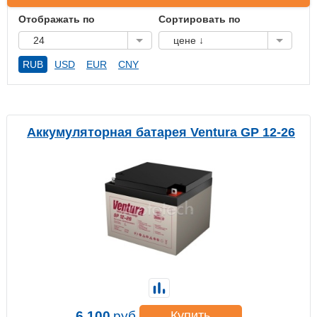
Отображать по
Сортировать по
24
цене ↓
RUB
USD
EUR
CNY
Аккумуляторная батарея Ventura GP 12-26
6 100
руб.
Купить