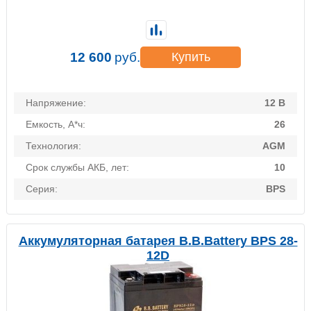
12 600
руб.
Купить
Напряжение:
12 В
Емкость, А*ч:
26
Технология:
AGM
Срок службы АКБ, лет:
10
Серия:
BPS
Аккумуляторная батарея B.B.Battery BPS 28-
12D