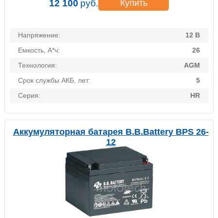
12 100
руб.
Купить
Напряжение:
12 В
Емкость, А*ч:
26
Технология:
AGM
Срок службы АКБ, лет:
5
Серия:
HR
Аккумуляторная батарея B.B.Battery BPS 26-
12