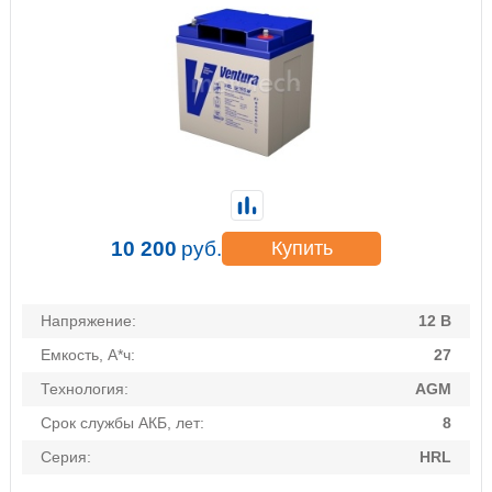
10 200
руб.
Купить
Напряжение:
12 В
Емкость, А*ч:
27
Технология:
AGM
Срок службы АКБ, лет:
8
Серия:
HRL