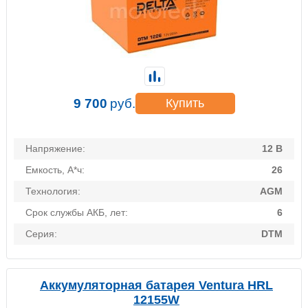
9 700
руб.
Купить
Напряжение:
12 В
Емкость, А*ч:
26
Технология:
AGM
Срок службы АКБ, лет:
6
Серия:
DTM
Аккумуляторная батарея Ventura HRL
12155W