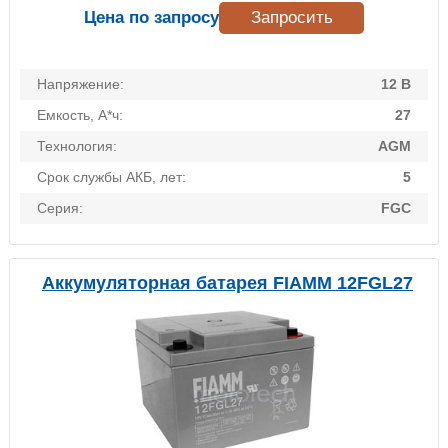
Цена по запросу
Запросить
Напряжение:
12 В
Емкость, А*ч:
27
Технология:
AGM
Срок службы АКБ, лет:
5
Серия:
FGC
Аккумуляторная батарея FIAMM 12FGL27