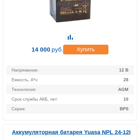
14 000
руб.
Купить
Напряжение:
12 В
Емкость, А*ч:
28
Технология:
AGM
Срок службы АКБ, лет:
10
Серия:
BPS
Аккумуляторная батарея Yuasa NPL 24-12I