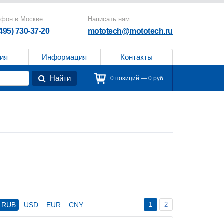
ефон в Москве
Написать нам
(495) 730-37-20
mototech@mototech.ru
ия
Информация
Контакты
Найти
0 позиций — 0 руб.
1
2
RUB
USD
EUR
CNY