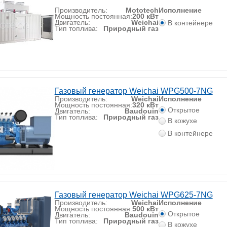
Производитель:
Mototech
Исполнение
Мощность постоянная:
200 кВт
Двигатель:
Weichai
В контейнере
Тип топлива:
Природный газ
Газовый генератор Weichai WPG500-7NG
Производитель:
Weichai
Исполнение
Мощность постоянная:
320 кВт
Открытое
Двигатель:
Baudouin
Тип топлива:
Природный газ
В кожухе
В контейнере
Газовый генератор Weichai WPG625-7NG
Производитель:
Weichai
Исполнение
Мощность постоянная:
500 кВт
Открытое
Двигатель:
Baudouin
Тип топлива:
Природный газ
В кожухе