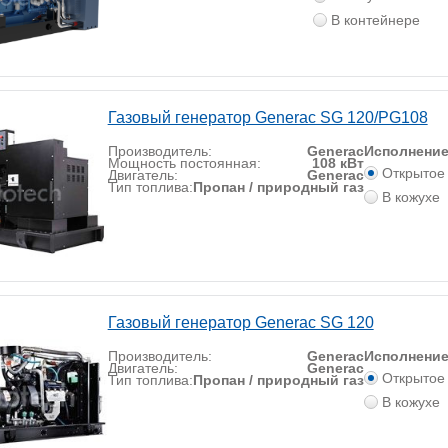
В контейнере
Газовый генератор Generac SG 120/PG108
Производитель:
Generac
Исполнени
Мощность постоянная:
108 кВт
Открытое
Двигатель:
Generac
Тип топлива:
Пропан / природный газ
В кожухе
Газовый генератор Generac SG 120
Производитель:
Generac
Исполнени
Двигатель:
Generac
Открытое
Тип топлива:
Пропан / природный газ
В кожухе