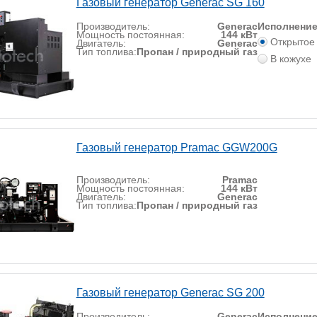
Газовый генератор Generac SG 160
Производитель:
Generac
Исполнени
Мощность постоянная:
144 кВт
Открытое
Двигатель:
Generac
Тип топлива:
Пропан / природный газ
В кожухе
Газовый генератор Pramac GGW200G
Производитель:
Pramac
Мощность постоянная:
144 кВт
Двигатель:
Generac
Тип топлива:
Пропан / природный газ
Газовый генератор Generac SG 200
Производитель:
Generac
Исполнени