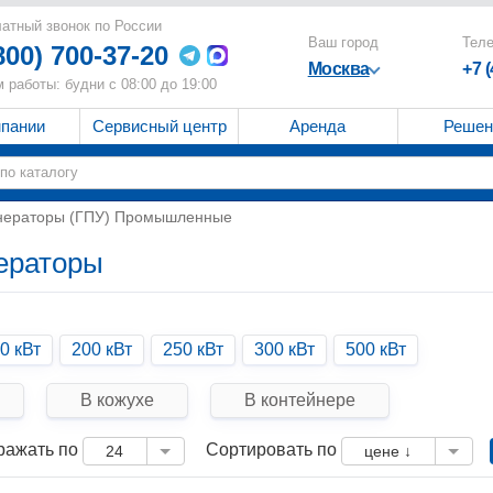
атный звонок по России
Ваш город
Тел
800) 700-37-20
Москва
+7 
 работы: будни с 08:00 до 19:00
мпании
Сервисный центр
Аренда
Решен
енераторы (ГПУ) Промышленные
ераторы
0 кВт
200 кВт
250 кВт
300 кВт
500 кВт
В кожухе
В контейнере
ражать по
Сортировать по
24
цене ↓