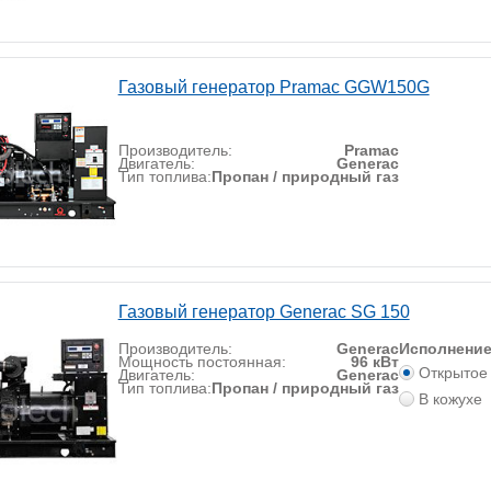
Газовый генератор Pramac GGW150G
Производитель:
Pramac
Двигатель:
Generac
Тип топлива:
Пропан / природный газ
Газовый генератор Generac SG 150
Производитель:
Generac
Исполнени
Мощность постоянная:
96 кВт
Открытое
Двигатель:
Generac
Тип топлива:
Пропан / природный газ
В кожухе