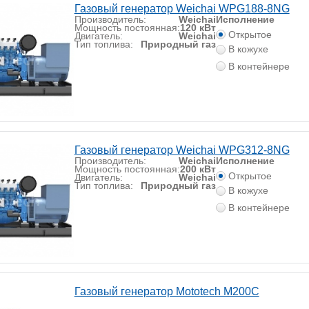
Газовый генератор Weichai WPG188-8NG
Производитель:
Weichai
Исполнение
Мощность постоянная:
120 кВт
Открытое
Двигатель:
Weichai
Тип топлива:
Природный газ
В кожухе
В контейнере
Газовый генератор Weichai WPG312-8NG
Производитель:
Weichai
Исполнение
Мощность постоянная:
200 кВт
Открытое
Двигатель:
Weichai
Тип топлива:
Природный газ
В кожухе
В контейнере
Газовый генератор Mototech М200C