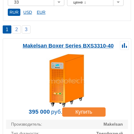
33
цене ↓
RUR
USD
EUR
1
2
3
Makelsan Boxer Series BXS3310-40
395 000
руб.
Купить
Производитель:
Makelsan
Тип фазности:
Трехфазный