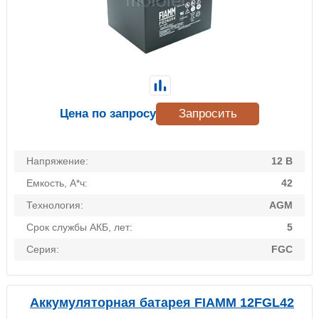
Цена по запросу
Запросить
Напряжение:
12 В
Емкость, А*ч:
42
Технология:
AGM
Срок службы АКБ, лет:
5
Серия:
FGC
Аккумуляторная батарея FIAMM 12FGL42