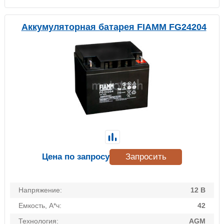
Аккумуляторная батарея FIAMM FG24204
Цена по запросу
Запросить
Напряжение:
12 В
Емкость, А*ч:
42
Технология:
AGM