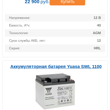
22 900
руб.
Купить
Напряжение:
12 В
Емкость, А*ч:
40
Технология:
AGM
Срок службы АКБ, лет:
12
Серия:
HRL
Аккумуляторная батарея Yuasa SWL 1100