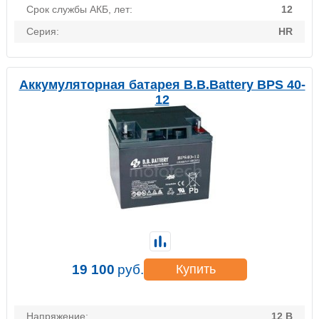
Срок службы АКБ, лет:
12
Серия:
HR
Аккумуляторная батарея B.B.Battery BPS 40-
12
19 100
руб.
Купить
Напряжение:
12 В