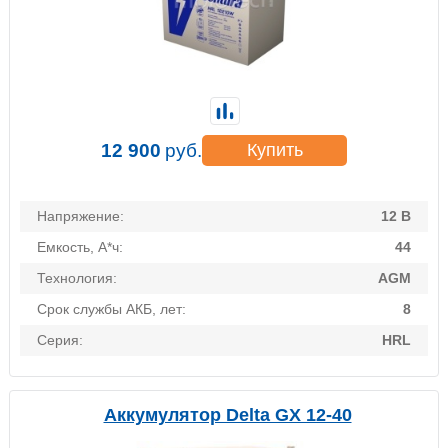
12 900
руб.
Купить
Напряжение:
12 В
Емкость, А*ч:
44
Технология:
AGM
Срок службы АКБ, лет:
8
Серия:
HRL
Аккумулятор Delta GX 12-40