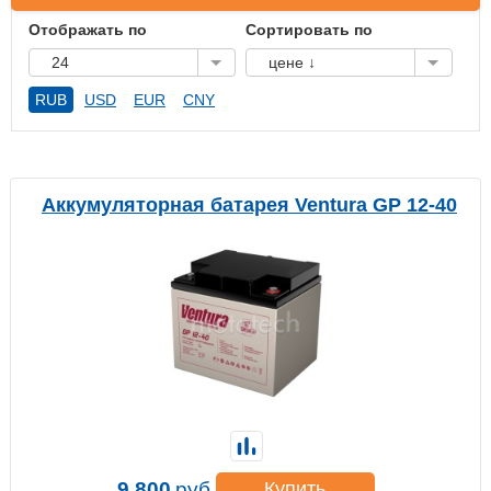
Отображать по
Сортировать по
24
цене ↓
RUB
USD
EUR
CNY
Аккумуляторная батарея Ventura GP 12-40
9 800
руб.
Купить