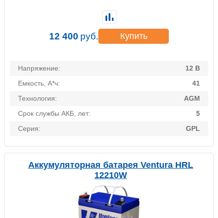
12 400
руб.
Купить
Напряжение:
12 В
Емкость, А*ч:
41
Технология:
AGM
Срок службы АКБ, лет:
5
Серия:
GPL
Аккумуляторная батарея Ventura HRL
12210W