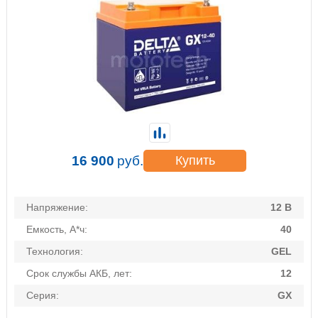
16 900
руб.
Купить
Напряжение:
12 В
Емкость, А*ч:
40
Технология:
GEL
Срок службы АКБ, лет:
12
Серия:
GX