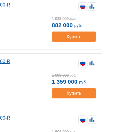
400-R
1 038 000
руб.
882 000
руб.
Купить
400-R
1 599 000
руб.
1 359 000
руб.
Купить
400-R
1 904 000