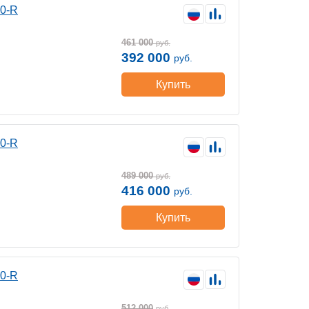
00-R
461 000
руб.
392 000
руб.
Купить
00-R
489 000
руб.
416 000
руб.
Купить
00-R
512 000
руб.