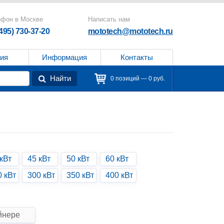
ефон в Москве
Написать нам
(495) 730-37-20
mototech@mototech.ru
ия
Информация
Контакты
Найти
0 позиций — 0 руб.
кВт
45 кВт
50 кВт
60 кВт
0 кВт
300 кВт
350 кВт
400 кВт
йнере