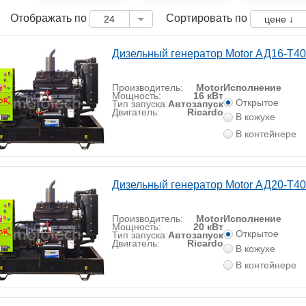
Отображать по
Сортировать по
24
цене ↓
Дизельный генератор Motor АД16-Т4
Производитель:
Motor
Исполнение
Мощность:
16 кВт
Открытое
Тип запуска:
Автозапуск
Двигатель:
Ricardo
В кожухе
В контейнере
Дизельный генератор Motor АД20-Т4
Производитель:
Motor
Исполнение
Мощность:
20 кВт
Открытое
Тип запуска:
Автозапуск
Двигатель:
Ricardo
В кожухе
В контейнере