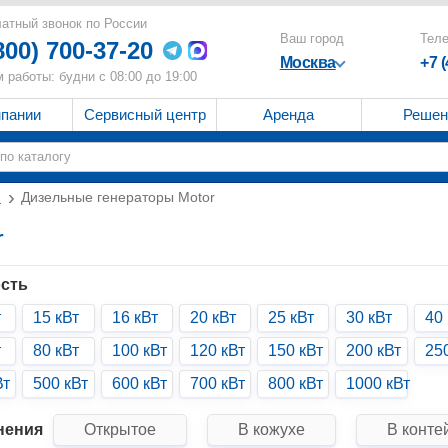
атный звонок по России
Ваш город
Тел
800) 700-37-20
Москва
+7 
 работы: будни с 08:00 до 19:00
мпании
Сервисный центр
Аренда
Решен
и
Дизельные генераторы Motor
r
сть
т
15 кВт
16 кВт
20 кВт
25 кВт
30 кВт
40 
т
80 кВт
100 кВт
120 кВт
150 кВт
200 кВт
25
Вт
500 кВт
600 кВт
700 кВт
800 кВт
1000 кВт
нения
Открытое
В кожухе
В конте