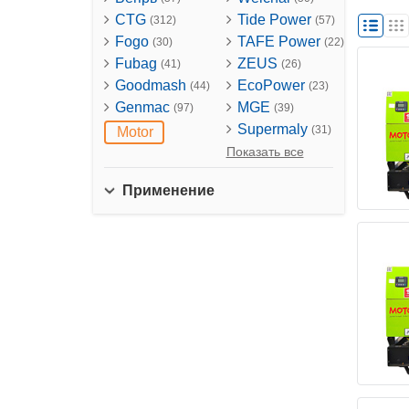
CTG
Tide Power
(312)
(57)
Fogo
TAFE Power
(30)
(22)
Fubag
ZEUS
(41)
(26)
Goodmash
EcoPower
(44)
(23)
Genmac
MGE
(97)
(39)
Supermaly
(31)
Motor
Показать все
Применение