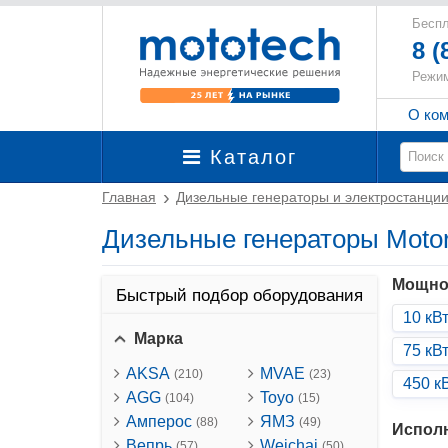
Беспл
8 (
Режим
О ко
Каталог
Главная
Дизельные генераторы и электростанци
Дизельные генераторы Moto
Мощно
Быстрый подбор оборудования
10 кВ
Марка
75 кВ
AKSA
MVAE
(210)
(23)
450 к
AGG
Toyo
(104)
(15)
Амперос
ЯМЗ
(88)
(49)
Испол
Вепрь
Weichai
(57)
(50)