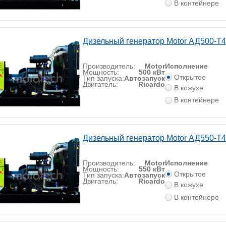
В контейнере
Дизельный генератор Motor АД500-Т
Производитель:
Motor
Исполнение
Мощность:
500 кВт
Открытое
Тип запуска:
Автозапуск
Двигатель:
Ricardo
В кожухе
В контейнере
Дизельный генератор Motor АД550-Т
Производитель:
Motor
Исполнение
Мощность:
550 кВт
Открытое
Тип запуска:
Автозапуск
Двигатель:
Ricardo
В кожухе
В контейнере