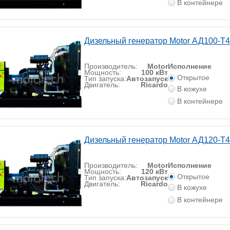
В контейнере
Дизельный генератор Motor АД100-Т
Производитель:
Motor
Исполнение
Мощность:
100 кВт
Открытое
Тип запуска:
Автозапуск
Двигатель:
Ricardo
В кожухе
В контейнере
Дизельный генератор Motor АД120-Т
Производитель:
Motor
Исполнение
Мощность:
120 кВт
Открытое
Тип запуска:
Автозапуск
Двигатель:
Ricardo
В кожухе
В контейнере