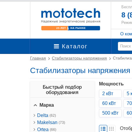
Беспл
8 (
Режим
О ко
Каталог
Главная
Стабилизаторы напряжения
Стабилиз
Стабилизаторы напряжени
Мощность
Быстрый подбор
оборудования
2 кВт
5 
60 кВт
70
Марка
500 кВт
60
Delta
(62)
Makelsan
(73)
Отоб
Ortea
(66)