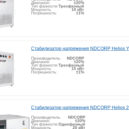
Диапазон:
±20%
Тип фазности:
Трехфазный
Мощность:
10 кВт
Погрешность:
±1%
Стабилизатор напряжения NDCORP Helios Y
Производитель:
NDCORP
Диапазон:
±20%
Тип фазности:
Трехфазный
Мощность:
15 кВт
Погрешность:
±1%
Стабилизатор напряжения NDCORP Helios 2
Производитель:
NDCORP
Диапазон:
±20%
Тип фазности:
Однофазный
Мощность:
20 кВт