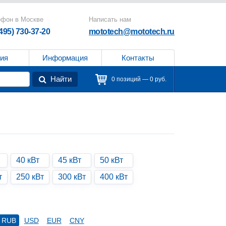
ефон в Москве
Написать нам
(495) 730-37-20
mototech@mototech.ru
ия
Информация
Контакты
Найти
0 позиций — 0 руб.
40 кВт
45 кВт
50 кВт
т
250 кВт
300 кВт
400 кВт
RUB
USD
EUR
CNY