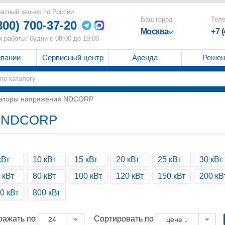
атный звонок по России
Ваш город
Тел
800) 700-37-20
Москва
+7 
 работы: будни с 08:00 до 19:00
мпании
Сервисный центр
Аренда
Решен
аторы напряжения NDCORP
я NDCORP
кВт
10 кВт
15 кВт
20 кВт
25 кВт
30 кВт
 кВт
80 кВт
100 кВт
120 кВт
150 кВт
200 кВ
0 кВт
800 кВт
ражать по
Сортировать по
24
цене ↓