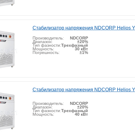
Стабилизатор напряжения NDCORP Helios Y
Производитель:
NDCORP
Диапазон:
±20%
Тип фазности:
Трехфазный
Мощность:
30 кВт
Погрешность:
±1%
Стабилизатор напряжения NDCORP Helios Y
Производитель:
NDCORP
Диапазон:
±20%
Тип фазности:
Трехфазный
Мощность:
40 кВт