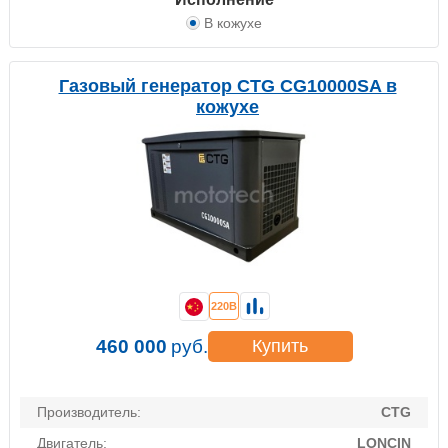
В кожухе
Газовый генератор CTG CG10000SA в
кожухе
220В
460 000
руб.
Купить
Производитель:
CTG
Двигатель:
LONCIN