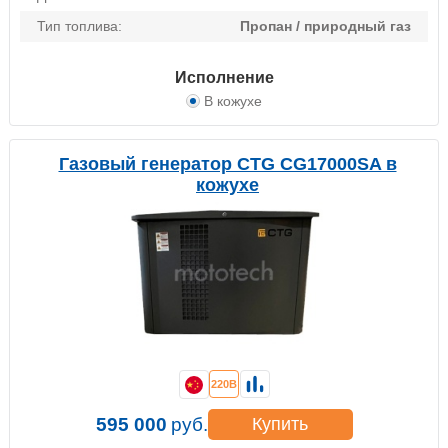
Тип топлива:
Пропан / природный газ
Исполнение
В кожухе
Газовый генератор CTG CG17000SA в
кожухе
220В
595 000
руб.
Купить