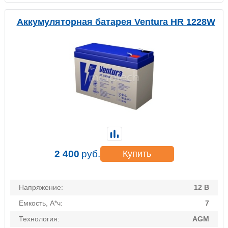
Аккумуляторная батарея Ventura HR 1228W
2 400
руб.
Купить
Напряжение:
12 В
Емкость, А*ч:
7
Технология:
AGM