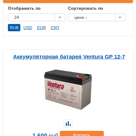
Отображать по
Сортировать по
24
цене ↓
RUB
USD
EUR
CNY
Аккумуляторная батарея Ventura GP 12-7
1 600
руб.
Купить