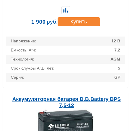
1 900
руб.
Купить
Напряжение:
12 В
Емкость, А*ч:
7.2
Технология:
AGM
Срок службы АКБ, лет:
5
Серия:
GP
Аккумуляторная батарея B.B.Battery BPS
7,5-12