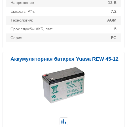
Напряжение:
12 В
Емкость, А*ч:
7.2
Технология:
AGM
Срок службы АКБ, лет:
5
Серия:
FG
Аккумуляторная батарея Yuasa REW 45-12