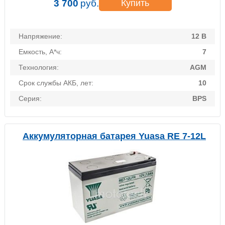
3 700
руб.
Купить
Напряжение:
12 В
Емкость, А*ч:
7
Технология:
AGM
Срок службы АКБ, лет:
10
Серия:
BPS
Аккумуляторная батарея Yuasa RE 7-12L