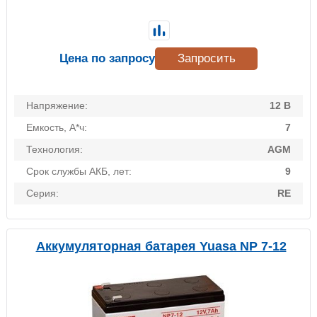
Цена по запросу
Запросить
Напряжение:
12 В
Емкость, А*ч:
7
Технология:
AGM
Срок службы АКБ, лет:
9
Серия:
RE
Аккумуляторная батарея Yuasa NP 7-12