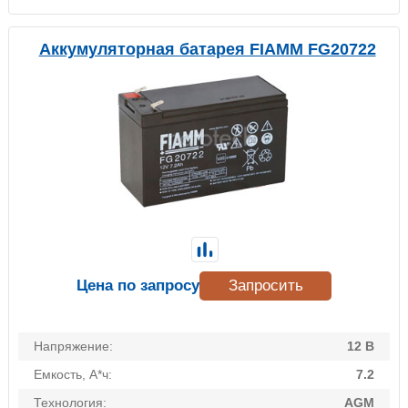
Аккумуляторная батарея FIAMM FG20722
Цена по запросу
Запросить
Напряжение:
12 В
Емкость, А*ч:
7.2
Технология:
AGM