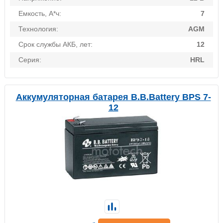
Емкость, А*ч:
7
Технология:
AGM
Срок службы АКБ, лет:
12
Серия:
HRL
Аккумуляторная батарея B.B.Battery BPS 7-
12