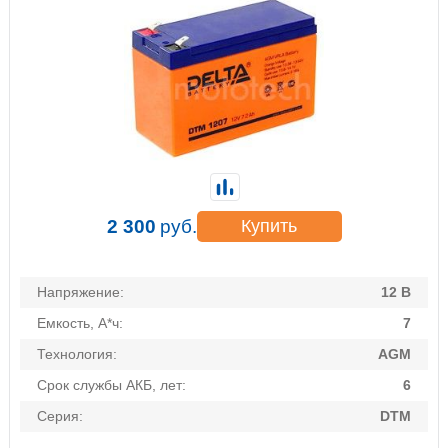
2 300
руб.
Купить
Напряжение:
12 В
Емкость, А*ч:
7
Технология:
AGM
Срок службы АКБ, лет:
6
Серия:
DTM