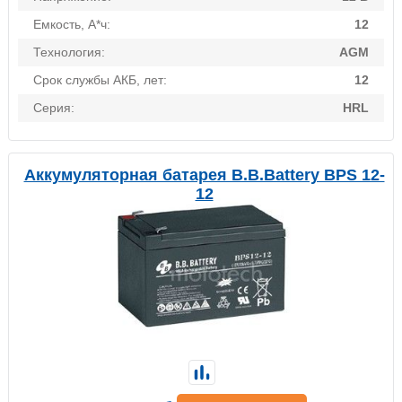
Емкость, А*ч:
12
Технология:
AGM
Срок службы АКБ, лет:
12
Серия:
HRL
Аккумуляторная батарея B.B.Battery BPS 12-
12