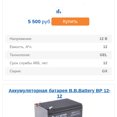
5 500
руб.
Купить
Напряжение:
12 В
Емкость, А*ч:
12
Технология:
GEL
Срок службы АКБ, лет:
12
Серия:
GX
Аккумуляторная батарея B.B.Battery BP 12-
12