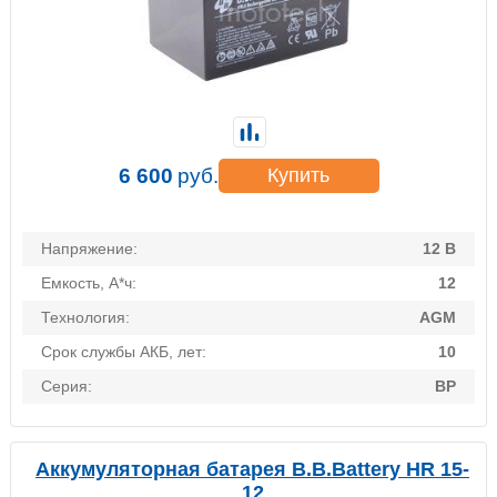
6 600
руб.
Купить
Напряжение:
12 В
Емкость, А*ч:
12
Технология:
AGM
Срок службы АКБ, лет:
10
Серия:
BP
Аккумуляторная батарея B.B.Battery HR 15-
12