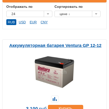
Отображать по
Сортировать по
24
цене ↓
RUB
USD
EUR
CNY
Аккумуляторная батарея Ventura GP 12-12
3 100
руб.
Купить