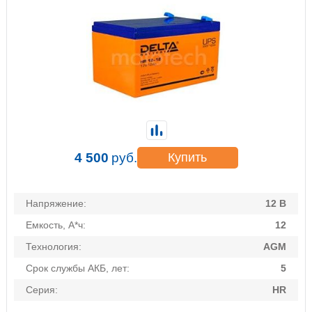
4 500
руб.
Купить
Напряжение:
12 В
Емкость, А*ч:
12
Технология:
AGM
Срок службы АКБ, лет:
5
Серия:
HR