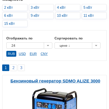
2 кВт
3 кВт
4 кВт
5 кВт
6 кВт
9 кВт
10 кВт
11 кВт
15 кВт
Отображать по
Сортировать по
24
цене ↓
RUB
USD
EUR
CNY
1
2
3
Бензиновый генератор SDMO ALIZE 3000