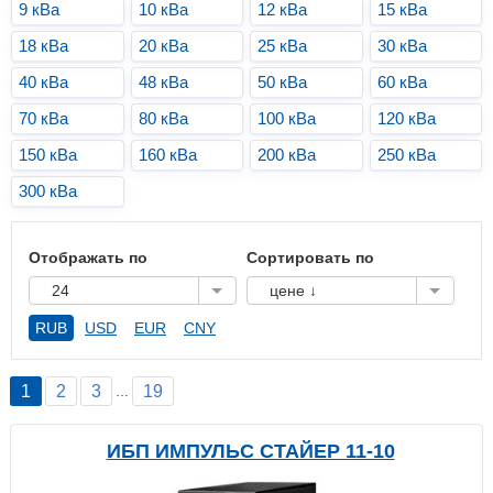
9 кВа
10 кВа
12 кВа
15 кВа
18 кВа
20 кВа
25 кВа
30 кВа
40 кВа
48 кВа
50 кВа
60 кВа
70 кВа
80 кВа
100 кВа
120 кВа
150 кВа
160 кВа
200 кВа
250 кВа
300 кВа
Отображать по
Сортировать по
24
цене ↓
RUB
USD
EUR
CNY
1
2
3
19
…
ИБП ИМПУЛЬС СТАЙЕР 11-10