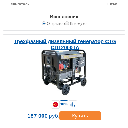
Двигатель:
Lifan
Исполнение
Открытое
В кожухе
Трёхфазный дизельный генератор CTG
CD12000TA
380В
187 000
руб.
Купить