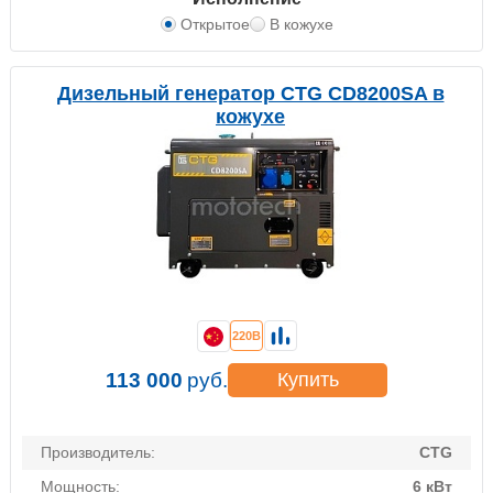
Открытое
В кожухе
Дизельный генератор CTG CD8200SA в
кожухе
220В
113 000
руб.
Купить
Производитель:
CTG
Мощность:
6 кВт