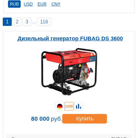
RUB
USD
EUR
CNY
1
2
3
116
…
Дизельный генератор FUBAG DS 3600
220В
80 000
руб.
Купить