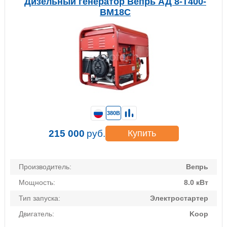
Дизельный генератор Вепрь АД 8-T400-
BM18C
380В
215 000
руб.
Купить
Производитель:
Вепрь
Мощность:
8.0 кВт
Тип запуска:
Электростартер
Двигатель:
Koop