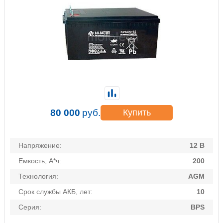
80 000
руб.
Купить
Напряжение:
12 В
Емкость, А*ч:
200
Технология:
AGM
Срок службы АКБ, лет:
10
Серия:
BPS