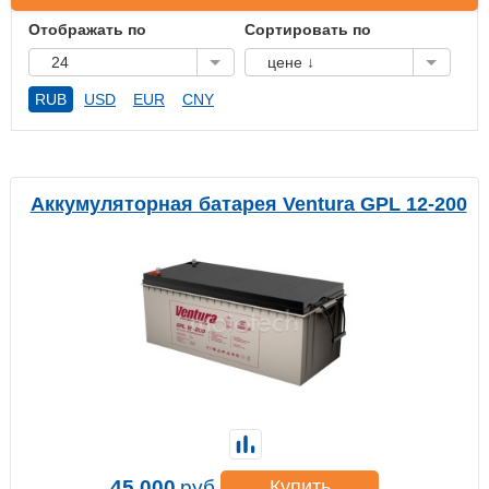
Отображать по
Сортировать по
24
цене ↓
RUB
USD
EUR
CNY
Аккумуляторная батарея Ventura GPL 12-200
45 000
руб.
Купить