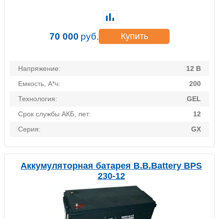
70 000
руб.
Купить
Напряжение:
12 В
Емкость, А*ч:
200
Технология:
GEL
Срок службы АКБ, лет:
12
Серия:
GX
Аккумуляторная батарея B.B.Battery BPS
230-12