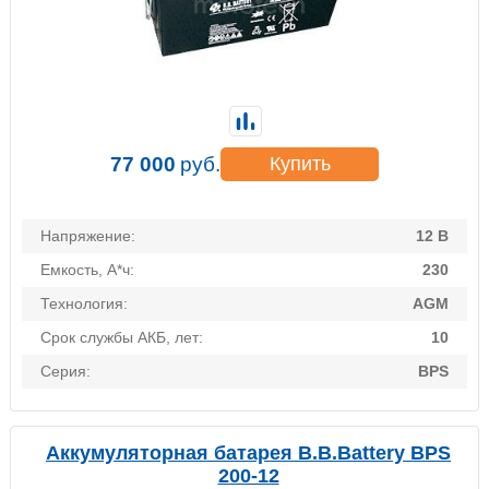
77 000
руб.
Купить
Напряжение:
12 В
Емкость, А*ч:
230
Технология:
AGM
Срок службы АКБ, лет:
10
Серия:
BPS
Аккумуляторная батарея B.B.Battery BPS
200-12