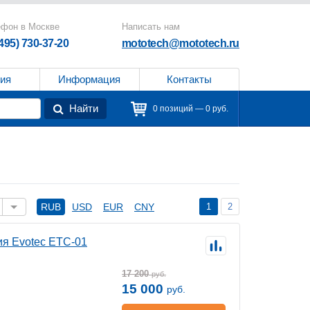
ефон в Москве
Написать нам
(495) 730-37-20
mototech@mototech.ru
ия
Информация
Контакты
Найти
0 позиций — 0 руб.
1
2
RUB
USD
EUR
CNY
ия Evotec ETC-01
17 200
руб.
15 000
руб.