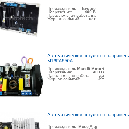
Производитель:
Evotec
Напряжение:
400 В
Параллельная работа:
да
Журнал событий:
нет
Автоматический регулятор напряжения
M16FA650A
Производитель:
Marelli Motori
Напряжение:
400 В
Параллельная работа:
да
Журнал событий:
нет
Автоматический регулятор напряжени
Производитель:
Mecc Alte