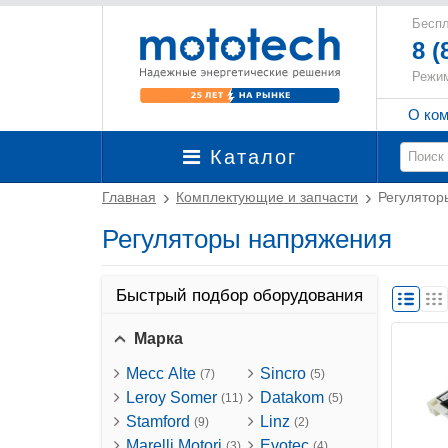
Беспл
8 (
Режим
О ко
Каталог
Главная
Комплектующие и запчасти
Регулятор
Регуляторы напряжения
Быстрый подбор оборудования
Марка
Mecc Alte
Sincro
(7)
(5)
Leroy Somer
Datakom
(11)
(5)
Stamford
Linz
(9)
(2)
Marelli Motori
Evotec
(3)
(4)