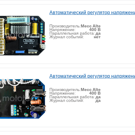
Автоматический регулятор напряжени
Производитель:
Mecc Alte
Напряжение:
400 В
Параллельная работа:
да
Журнал событий:
нет
Автоматический регулятор напряжени
Производитель:
Mecc Alte
Напряжение:
400 В
Параллельная работа:
да
Журнал событий:
да