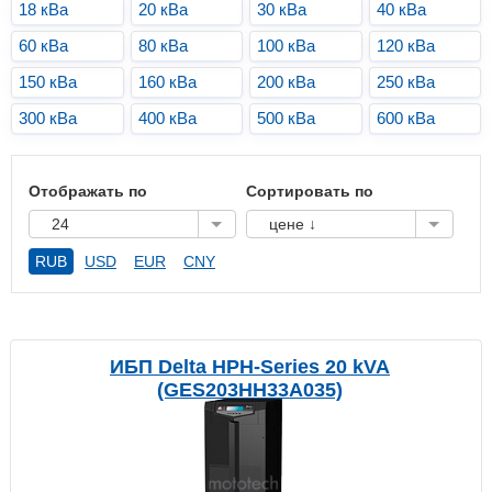
18 кВа
20 кВа
30 кВа
40 кВа
60 кВа
80 кВа
100 кВа
120 кВа
150 кВа
160 кВа
200 кВа
250 кВа
300 кВа
400 кВа
500 кВа
600 кВа
Отображать по
Сортировать по
24
цене ↓
RUB
USD
EUR
CNY
ИБП Delta HPH-Series 20 kVA
(GES203HH33A035)