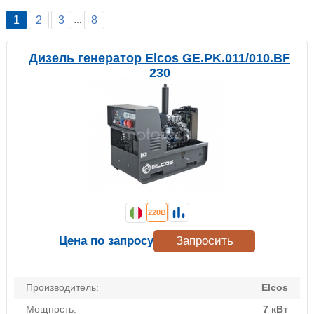
1
2
3
8
…
Дизель генератор Elcos GE.PK.011/010.BF
230
220В
Цена по запросу
Запросить
Производитель:
Elcos
Мощность:
7 кВт