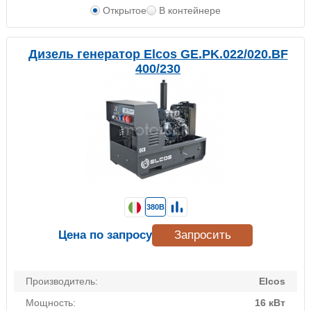
Открытое
В контейнере
Дизель генератор Elcos GE.PK.022/020.BF
400/230
380В
Цена по запросу
Запросить
Производитель:
Elcos
Мощность:
16 кВт