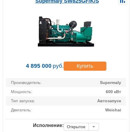
Supermaly SW825GF/K/S
4 895 000
руб.
Купить
Производитель:
Supermaly
Мощность:
600 кВт
Тип запуска:
Автозапуск
Двигатель:
Weichai
Исполнение:
Открытое