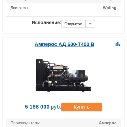
Двигатель:
Woling
Исполнение:
Открытое
Амперос АД 600-Т400 B
5 188 000
руб.
Купить
Производитель:
Амперос