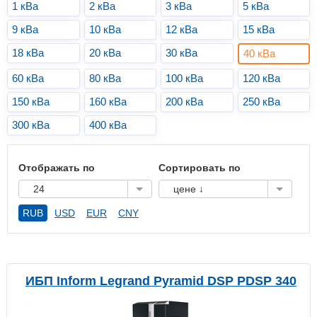
1 кВа
2 кВа
3 кВа
5 кВа
9 кВа
10 кВа
12 кВа
15 кВа
18 кВа
20 кВа
30 кВа
40 кВа
60 кВа
80 кВа
100 кВа
120 кВа
150 кВа
160 кВа
200 кВа
250 кВа
300 кВа
400 кВа
Отображать по
Сортировать по
24
цене ↓
RUB
USD
EUR
CNY
ИБП Inform Legrand Pyramid DSP PDSP 340