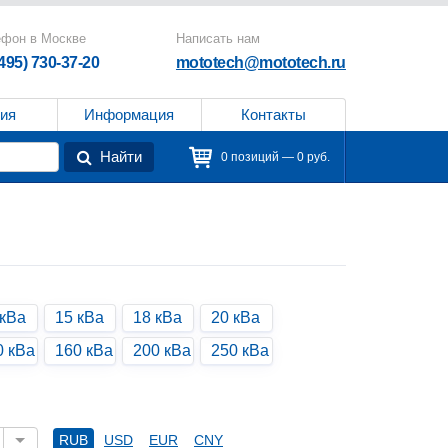
ефон в Москве
Написать нам
(495) 730-37-20
mototech@mototech.ru
ия
Информация
Контакты
Найти
0 позиций — 0 руб.
 кВа
15 кВа
18 кВа
20 кВа
0 кВа
160 кВа
200 кВа
250 кВа
RUB
USD
EUR
CNY