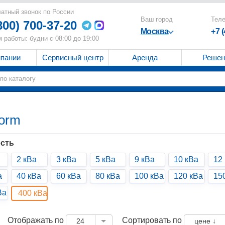
атный звонок по России
Ваш город
Тел
800) 700-37-20
Москва
+7 
 работы: будни с 08:00 до 19:00
мпании
Сервисный центр
Аренда
Решен
form
сть
2 кВа
3 кВа
5 кВа
9 кВа
10 кВа
12
а
40 кВа
60 кВа
80 кВа
100 кВа
120 кВа
15
Ва
400 кВа
Отображать по
Сортировать по
24
цене ↓