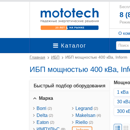
Беспл
8 (
Режим
О ко
Каталог
Главная
ИБП
ИБП мощностью 400 кВа, Inform
ИБП мощностью 400 кВа, In
Мощно
Быстрый подбор оборудования
1 кВа
Марка
30 кВ
Borri
Legrand
(2)
(2)
300 к
Delta
Makelsan
(2)
(4)
Eaton
Riello
(2)
(2)
ИМПУЛЬС
(8)