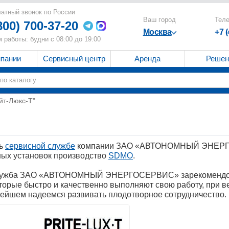
атный звонок по России
Ваш город
Тел
800) 700-37-20
Москва
+7 
 работы: будни с 08:00 до 19:00
мпании
Сервисный центр
Аренда
Решен
йт-Люкс-Т"
ть
сервисной службе
компании ЗАО «АВТОНОМНЫЙ ЭНЕРГОС
ных установок производство
SDMO
.
я служба ЗАО «АВТОНОМНЫЙ ЭНЕРГОСЕРВИС» зарекомендов
орые быстро и качественно выполняют свою работу, при в
ьнейшем надеемся развивать плодотворное сотрудничество.