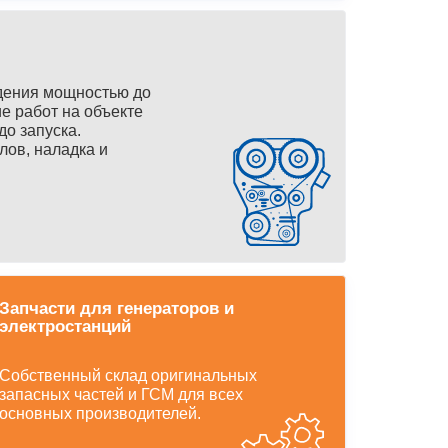
дения мощностью до
е работ на объекте
до запуска.
лов, наладка и
Запчасти для генераторов и
электростанций
Собственный склад оригинальных
запасных частей и ГСМ для всех
основных производителей.