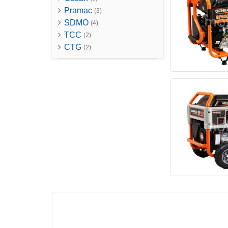
Pramac
(3)
SDMO
(4)
ТСС
(2)
CTG
(2)