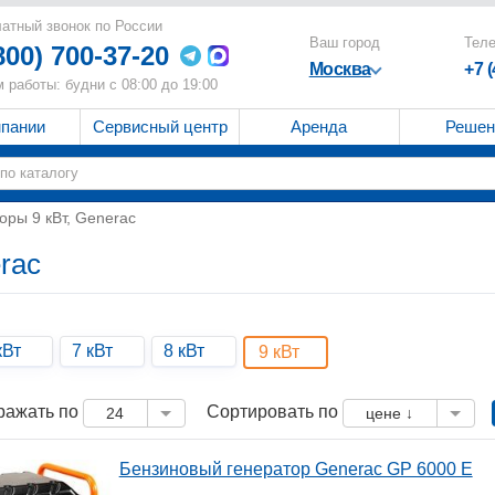
атный звонок по России
Ваш город
Тел
800) 700-37-20
Москва
+7 
 работы: будни с 08:00 до 19:00
мпании
Сервисный центр
Аренда
Решен
оры 9 кВт, Generac
rac
кВт
7 кВт
8 кВт
9 кВт
ражать по
Сортировать по
24
цене ↓
Бензиновый генератор Generac GP 6000 E