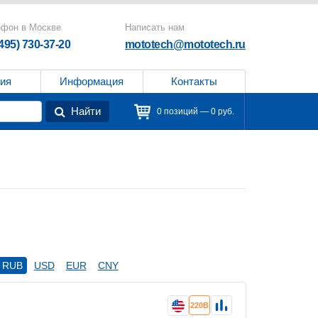
ефон в Москве
Написать нам
(495) 730-37-20
mototech@mototech.ru
ия
Информация
Контакты
Найти
0 позиций — 0 руб.
RUB
USD
EUR
CNY
220В