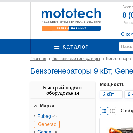
Беспл
8 (
Режим
О ко
Каталог
Главная
Бензиновые генераторы
Бензогенерат
Бензогенераторы 9 кВт, Gene
Мощность
Быстрый подбор
оборудования
2 кВт
6 
Марка
Отоб
Fubag
(4)
Generac
Gesan
(8)